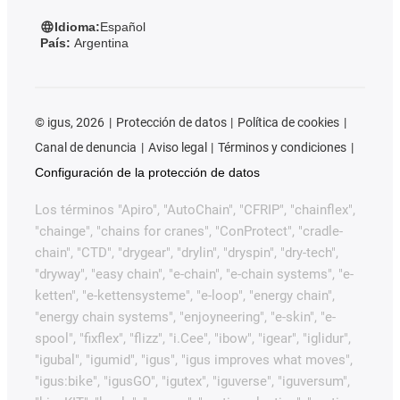
Idioma:
Español
País:
Argentina
©
igus, 2026
Protección de datos
Política de cookies
Canal de denuncia
Aviso legal
Términos y condiciones
Configuración de la protección de datos
Los términos "Apiro", "AutoChain", "CFRIP", "chainflex",
"chainge", "chains for cranes", "ConProtect", "cradle-
chain", "CTD", "drygear", "drylin", "dryspin", "dry-tech",
"dryway", "easy chain", "e-chain", "e-chain systems", "e-
ketten", "e-kettensysteme", "e-loop", "energy chain",
"energy chain systems", "enjoyneering", "e-skin", "e-
spool", "fixflex", "flizz", "i.Cee", "ibow", "igear", "iglidur",
"igubal", "igumid", "igus", "igus improves what moves",
"igus:bike", "igusGO", "igutex", "iguverse", "iguversum",