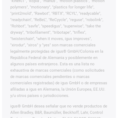
"kineKIT", "kopla", "manus", "motion plastics", "motion
polymers", "motionary", "plastics for longer life",
"print2mold", "Rawbot", "RBTX", "RCYL", "readycable",
"readychain", "ReBeL", "ReCyycle", "reguse", "robolink",
"Rohbot", "savfe", "speedigus", "superwise", "take the
dryway", "tribofilament", "tribotape", "triflex",
"twisterchain", "when it moves, igus improves",
"xirodur", "xiros" y "yes" son marcas comerciales
legalmente protegidas de igus® GmbH/Colonia en la
República Federal de Alemania y posiblemente en
algunos países extranjeros. Esta es una lista no
exhaustiva de marcas comerciales (como solicitudes
de marcas comerciales pendientes o marcas
comerciales registradas) de igus GmbH o de empresas
afiliadas a igus en Alemania, la Unión Europea, EE.UU.
y/u otros países o jurisdicciones.
igus® GmbH desea señalar que no vende productos de
Allen Bradley, B&R, Baumüller, Beckhoff, Lahr, Control