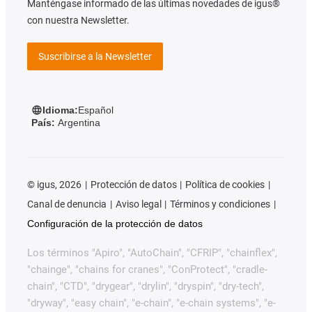
Manténgase informado de las últimas novedades de igus®
con nuestra Newsletter.
Suscribirse a la Newsletter
Idioma:
Español
País:
Argentina
©
igus, 2026
Protección de datos
Política de cookies
Canal de denuncia
Aviso legal
Términos y condiciones
Configuración de la protección de datos
Los términos "Apiro", "AutoChain", "CFRIP", "chainflex",
"chainge", "chains for cranes", "ConProtect", "cradle-
chain", "CTD", "drygear", "drylin", "dryspin", "dry-tech",
"dryway", "easy chain", "e-chain", "e-chain systems", "e-