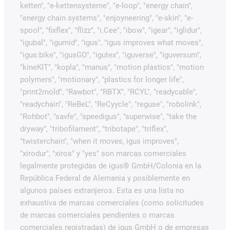
ketten", "e-kettensysteme", "e-loop", "energy chain",
"energy chain systems", "enjoyneering", "e-skin", "e-
spool", "fixflex", "flizz", "i.Cee", "ibow", "igear", "iglidur",
"igubal", "igumid", "igus", "igus improves what moves",
"igus:bike", "igusGO", "igutex", "iguverse", "iguversum",
"kineKIT", "kopla", "manus", "motion plastics", "motion
polymers", "motionary", "plastics for longer life",
"print2mold", "Rawbot", "RBTX", "RCYL", "readycable",
"readychain", "ReBeL", "ReCyycle", "reguse", "robolink",
"Rohbot", "savfe", "speedigus", "superwise", "take the
dryway", "tribofilament", "tribotape", "triflex",
"twisterchain", "when it moves, igus improves",
"xirodur", "xiros" y "yes" son marcas comerciales
legalmente protegidas de igus® GmbH/Colonia en la
República Federal de Alemania y posiblemente en
algunos países extranjeros. Esta es una lista no
exhaustiva de marcas comerciales (como solicitudes
de marcas comerciales pendientes o marcas
comerciales registradas) de igus GmbH o de empresas