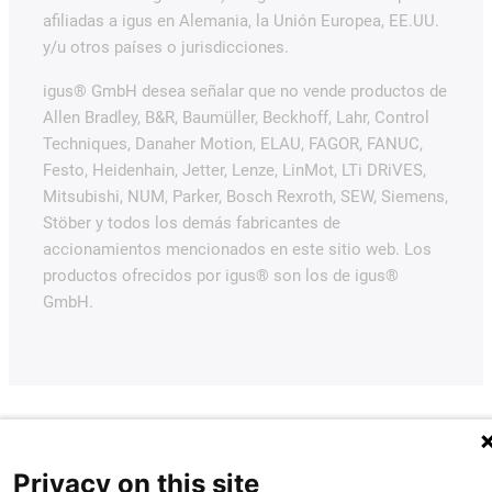
afiliadas a igus en Alemania, la Unión Europea, EE.UU.
y/u otros países o jurisdicciones.
igus® GmbH desea señalar que no vende productos de
Allen Bradley, B&R, Baumüller, Beckhoff, Lahr, Control
Techniques, Danaher Motion, ELAU, FAGOR, FANUC,
Festo, Heidenhain, Jetter, Lenze, LinMot, LTi DRiVES,
Mitsubishi, NUM, Parker, Bosch Rexroth, SEW, Siemens,
Stöber y todos los demás fabricantes de
accionamientos mencionados en este sitio web. Los
productos ofrecidos por igus® son los de igus®
GmbH.
Privacy on this site