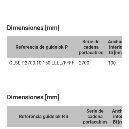
Dimensiones [mm]
Serie de
Anchura
Referencia de guidelok P
cadena
interior
portacables
Bi [mm]
GLSL.P.2700.10.150.LLLL/FFFF
2700
100
Dimensiones [mm]
Serie de
Anchur
Referencia guidelok P.S
cadena
interior
portacables
Bi [mm]