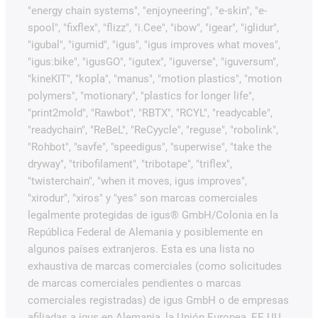
"energy chain systems", "enjoyneering", "e-skin", "e-
spool", "fixflex", "flizz", "i.Cee", "ibow", "igear", "iglidur",
"igubal", "igumid", "igus", "igus improves what moves",
"igus:bike", "igusGO", "igutex", "iguverse", "iguversum",
"kineKIT", "kopla", "manus", "motion plastics", "motion
polymers", "motionary", "plastics for longer life",
"print2mold", "Rawbot", "RBTX", "RCYL", "readycable",
"readychain", "ReBeL", "ReCyycle", "reguse", "robolink",
"Rohbot", "savfe", "speedigus", "superwise", "take the
dryway", "tribofilament", "tribotape", "triflex",
"twisterchain", "when it moves, igus improves",
"xirodur", "xiros" y "yes" son marcas comerciales
legalmente protegidas de igus® GmbH/Colonia en la
República Federal de Alemania y posiblemente en
algunos países extranjeros. Esta es una lista no
exhaustiva de marcas comerciales (como solicitudes
de marcas comerciales pendientes o marcas
comerciales registradas) de igus GmbH o de empresas
afiliadas a igus en Alemania, la Unión Europea, EE.UU.