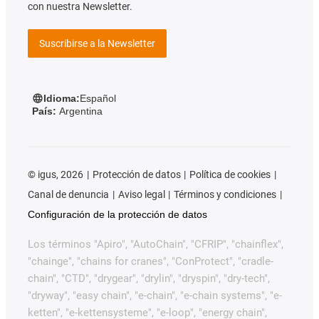
con nuestra Newsletter.
Suscribirse a la Newsletter
Idioma:
Español
País:
Argentina
©
igus, 2026
Protección de datos
Política de cookies
Canal de denuncia
Aviso legal
Términos y condiciones
Configuración de la protección de datos
Los términos "Apiro", "AutoChain", "CFRIP", "chainflex",
"chainge", "chains for cranes", "ConProtect", "cradle-
chain", "CTD", "drygear", "drylin", "dryspin", "dry-tech",
"dryway", "easy chain", "e-chain", "e-chain systems", "e-
ketten", "e-kettensysteme", "e-loop", "energy chain",