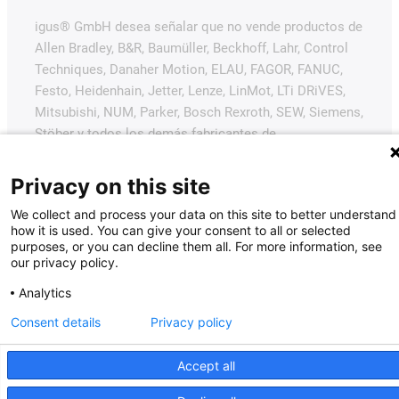
igus® GmbH desea señalar que no vende productos de
Allen Bradley, B&R, Baumüller, Beckhoff, Lahr, Control
Techniques, Danaher Motion, ELAU, FAGOR, FANUC,
Festo, Heidenhain, Jetter, Lenze, LinMot, LTi DRiVES,
Mitsubishi, NUM, Parker, Bosch Rexroth, SEW, Siemens,
Stöber y todos los demás fabricantes de
accionamientos mencionados en este sitio web. Los
productos ofrecidos por igus® son los de igus®
Privacy on this site
GmbH.
We collect and process your data on this site to better understand
how it is used. You can give your consent to all or selected
purposes, or you can decline them all. For more information, see
our privacy policy.
Analytics
Consent details
Privacy policy
Accept all