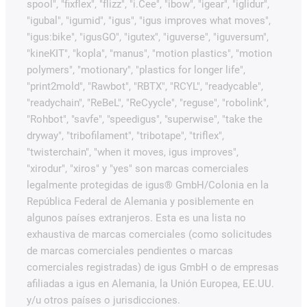
spool", "fixflex", "flizz", "i.Cee", "ibow", "igear", "iglidur",
"igubal", "igumid", "igus", "igus improves what moves",
"igus:bike", "igusGO", "igutex", "iguverse", "iguversum",
"kineKIT", "kopla", "manus", "motion plastics", "motion
polymers", "motionary", "plastics for longer life",
"print2mold", "Rawbot", "RBTX", "RCYL", "readycable",
"readychain", "ReBeL", "ReCyycle", "reguse", "robolink",
"Rohbot", "savfe", "speedigus", "superwise", "take the
dryway", "tribofilament", "tribotape", "triflex",
"twisterchain", "when it moves, igus improves",
"xirodur", "xiros" y "yes" son marcas comerciales
legalmente protegidas de igus® GmbH/Colonia en la
República Federal de Alemania y posiblemente en
algunos países extranjeros. Esta es una lista no
exhaustiva de marcas comerciales (como solicitudes
de marcas comerciales pendientes o marcas
comerciales registradas) de igus GmbH o de empresas
afiliadas a igus en Alemania, la Unión Europea, EE.UU.
y/u otros países o jurisdicciones.