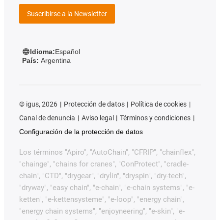
Suscribirse a la Newsletter
Idioma:
Español
País:
Argentina
©
igus, 2026
Protección de datos
Política de cookies
Canal de denuncia
Aviso legal
Términos y condiciones
Configuración de la protección de datos
Los términos "Apiro", "AutoChain", "CFRIP", "chainflex",
"chainge", "chains for cranes", "ConProtect", "cradle-
chain", "CTD", "drygear", "drylin", "dryspin", "dry-tech",
"dryway", "easy chain", "e-chain", "e-chain systems", "e-
ketten", "e-kettensysteme", "e-loop", "energy chain",
"energy chain systems", "enjoyneering", "e-skin", "e-