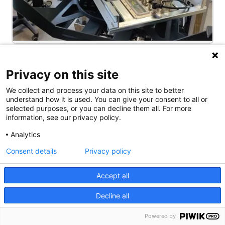
Privacy on this site
Guiado flexible para nuevos cables
robóticos
We collect and process your data on this site to better
understand how it is used. You can give your consent to all or
selected purposes, or you can decline them all. For more
information, see our privacy policy.
Analytics
Consent details
Privacy policy
Accept all
Decline all
Powered by