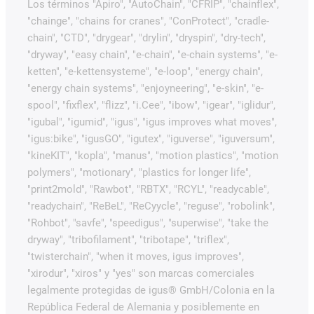
Los términos "Apiro", "AutoChain", "CFRIP", "chainflex",
"chainge", "chains for cranes", "ConProtect", "cradle-
chain", "CTD", "drygear", "drylin", "dryspin", "dry-tech",
"dryway", "easy chain", "e-chain", "e-chain systems", "e-
ketten", "e-kettensysteme", "e-loop", "energy chain",
"energy chain systems", "enjoyneering", "e-skin", "e-
spool", "fixflex", "flizz", "i.Cee", "ibow", "igear", "iglidur",
"igubal", "igumid", "igus", "igus improves what moves",
"igus:bike", "igusGO", "igutex", "iguverse", "iguversum",
"kineKIT", "kopla", "manus", "motion plastics", "motion
polymers", "motionary", "plastics for longer life",
"print2mold", "Rawbot", "RBTX", "RCYL", "readycable",
"readychain", "ReBeL", "ReCyycle", "reguse", "robolink",
"Rohbot", "savfe", "speedigus", "superwise", "take the
dryway", "tribofilament", "tribotape", "triflex",
"twisterchain", "when it moves, igus improves",
"xirodur", "xiros" y "yes" son marcas comerciales
legalmente protegidas de igus® GmbH/Colonia en la
República Federal de Alemania y posiblemente en