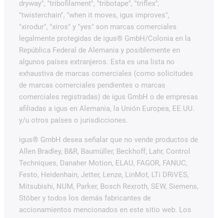
dryway", "tribofilament", "tribotape", "triflex",
"twisterchain", "when it moves, igus improves",
"xirodur", "xiros" y "yes" son marcas comerciales
legalmente protegidas de igus® GmbH/Colonia en la
República Federal de Alemania y posiblemente en
algunos países extranjeros. Esta es una lista no
exhaustiva de marcas comerciales (como solicitudes
de marcas comerciales pendientes o marcas
comerciales registradas) de igus GmbH o de empresas
afiliadas a igus en Alemania, la Unión Europea, EE.UU.
y/u otros países o jurisdicciones.
igus® GmbH desea señalar que no vende productos de
Allen Bradley, B&R, Baumüller, Beckhoff, Lahr, Control
Techniques, Danaher Motion, ELAU, FAGOR, FANUC,
Festo, Heidenhain, Jetter, Lenze, LinMot, LTi DRiVES,
Mitsubishi, NUM, Parker, Bosch Rexroth, SEW, Siemens,
Stöber y todos los demás fabricantes de
accionamientos mencionados en este sitio web. Los