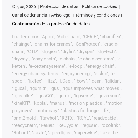
©
igus, 2026
Protección de datos
Política de cookies
Canal de denuncia
Aviso legal
Términos y condiciones
Configuración de la protección de datos
Los términos "Apiro", "AutoChain", "CFRIP", "chainflex",
"chainge", "chains for cranes", "ConProtect", "cradle-
chain", "CTD", "drygear", "drylin", "dryspin", "dry-tech",
"dryway", "easy chain", "e-chain", "e-chain systems", "e-
ketten", "e-kettensysteme", "e-loop", "energy chain",
"energy chain systems", "enjoyneering", "e-skin", "e-
spool", "fixflex", "flizz", "i.Cee", "ibow", "igear", "iglidur",
"igubal", "igumid", "igus", "igus improves what moves",
"igus:bike", "igusGO", "igutex", "iguverse", "iguversum",
"kineKIT", "kopla", "manus", "motion plastics", "motion
polymers", "motionary", "plastics for longer life",
"print2mold", "Rawbot", "RBTX", "RCYL", "readycable",
"readychain", "ReBeL", "ReCyycle", "reguse", "robolink",
"Rohbot", "savfe", "speedigus", "superwise", "take the