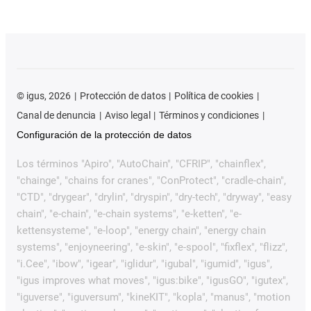
©
igus, 2026
Protección de datos
Política de cookies
Canal de denuncia
Aviso legal
Términos y condiciones
Configuración de la protección de datos
Los términos "Apiro", "AutoChain", "CFRIP", "chainflex",
"chainge", "chains for cranes", "ConProtect", "cradle-chain",
"CTD", "drygear", "drylin", "dryspin", "dry-tech", "dryway", "easy
chain", "e-chain", "e-chain systems", "e-ketten", "e-
kettensysteme", "e-loop", "energy chain", "energy chain
systems", "enjoyneering", "e-skin", "e-spool", "fixflex", "flizz",
"i.Cee", "ibow", "igear", "iglidur", "igubal", "igumid", "igus",
"igus improves what moves", "igus:bike", "igusGO", "igutex",
"iguverse", "iguversum", "kineKIT", "kopla", "manus", "motion