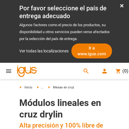
Por favor seleccione el país de
entrega adecuado
Algunos factores como el precio de los productos, su
disponibilidad u otros servicios pueden verse afectados
por la selección del país de entrega.
Ir a
Ver todas las localizaciones
www.igus.com
search
(
0
)
search
Inicio
...
Mesas en cruz
Módulos lineales en
cruz drylin
Alta precisión y 100% libre de