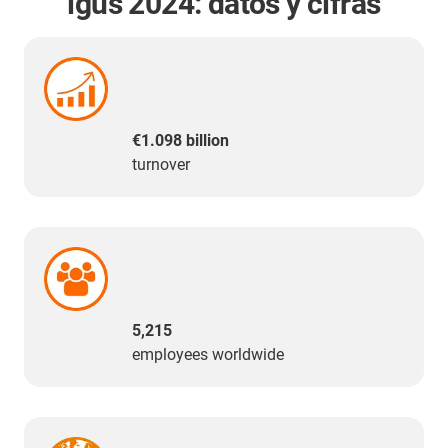
igus 2024: datos y cifras
€1.098 billion
turnover
5,215
employees worldwide