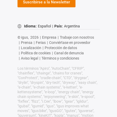
Suscribirse a la Newsletter
Idioma:
Español
|
País:
Argentina
© igus,
2026
|
Empresa
|
Trabaje con nosotros
|
Prensa
|
Ferias
|
Conviértase en proveedor
|
Localización
|
Protección de datos
|
Política de cookies
|
Canal de denuncia
|
Aviso legal
|
Términos y condiciones
Los términos "Apiro", "AutoChain", "CFRIP",
"chainflex", "chainge", "chains for cranes",
"ConProtect", "cradle-chain", "CTD", "drygear",
"drylin", "dryspin", "dry-tech", "dryway", "easy chain",
"e-chain", "e-chain systems", "e-ketten", "e-
kettensysteme", "e-loop", "energy chain", "energy
chain systems", "enjoyneering", "e-skin", "e-spool",
"fixflex", "flizz", "i.Cee", "ibow", "igear", "iglidur",
"igubal", "igumid", "igus", "igus improves what
moves", "igus:bike", "igusGO", "igutex", "iguverse",
"iguversum", "kineKIT", "kopla", "manus", "motion