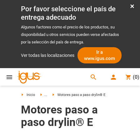
Por favor seleccione el país de
entrega adecuado
Algunos factores como el precio de los productos, su
disponibilidad u otros servicios pueden verse afectados
por la selección del país de entrega.
Ir a
Ver todas las localizaciones
www.igus.com
search
(
0
)
search
Inicio
...
Motores paso a paso drylin® E
Motores paso a
paso drylin® E