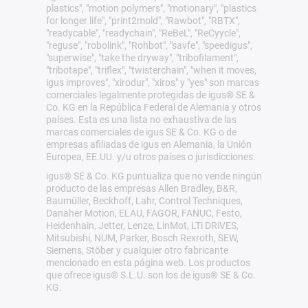
plastics", "motion polymers", "motionary", "plastics
for longer life", "print2mold", "Rawbot", "RBTX",
"readycable", "readychain", "ReBeL", "ReCyycle",
"reguse", "robolink", "Rohbot", "savfe", "speedigus",
"superwise", "take the dryway", "tribofilament",
"tribotape", "triflex", "twisterchain", "when it moves,
igus improves", "xirodur", "xiros" y "yes" son marcas
comerciales legalmente protegidas de igus® SE &
Co. KG en la República Federal de Alemania y otros
países. Esta es una lista no exhaustiva de las
marcas comerciales de igus SE & Co. KG o de
empresas afiliadas de igus en Alemania, la Unión
Europea, EE.UU. y/u otros países o jurisdicciones.
igus® SE & Co. KG puntualiza que no vende ningún
producto de las empresas Allen Bradley, B&R,
Baumüller, Beckhoff, Lahr, Control Techniques,
Danaher Motion, ELAU, FAGOR, FANUC, Festo,
Heidenhain, Jetter, Lenze, LinMot, LTi DRiVES,
Mitsubishi, NUM, Parker, Bosch Rexroth, SEW,
Siemens, Stöber y cualquier otro fabricante
mencionado en esta página web. Los productos
que ofrece igus® S.L.U. son los de igus® SE & Co.
KG.