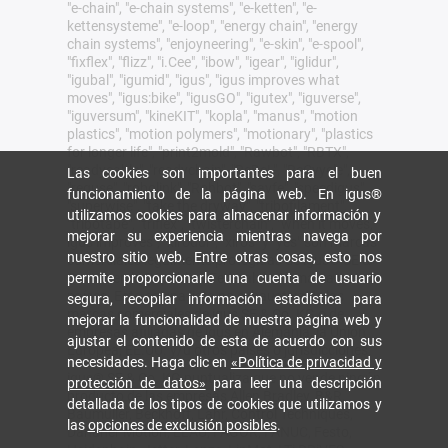
"e-chain", "e-chain systems", "e-ketten", "e-
kettensysteme", "e-loop", "energy chain", "energy
chain systems", "enjoyneering", "e-skin", "e-spool",
"fixflex", "flizz", "i.Cee", "ibow", "igear", "iglidur",
"igubal", "igumid", "igus", "igus improves what
moves", "igus:bike", "igusGO", "igutex", "iguverse",
"iguversum", "kineKIT", "kopla", "manus", "motion
plastics", "motion polymers", "motionary", "plastics
for longer life", "print2mold", "Rawbot", "RBTX",
"readycable", "readychain", "ReBeL", "ReCyycle",
Las cookies son importantes para el buen
"reguse", "robolink", "Rohbot", "savfe", "speedigus",
funcionamiento de la página web. En igus®
"superwise", "take the dryway", "tribofilament",
utilizamos cookies para almacenar información y
"tribotape", "triflex", "twisterchain", "when it moves,
mejorar su experiencia mientras navega por
igus improves", "xirodur", "xiros" y "yes" son marcas
nuestro sitio web. Entre otras cosas, esto nos
comerciales legalmente protegidas de igus® SE &
Co. KG en la República Federal de Alemania y otros
permite proporcionarle una cuenta de usuario
países. Esta es una lista no exhaustiva de las
segura, recopilar información estadística para
marcas comerciales de igus SE & Co. KG o de
mejorar la funcionalidad de nuestra página web y
empresas afiliadas de igus en Alemania, la Unión
ajustar el contenido de esta de acuerdo con sus
Europea, EE.UU. y/u otros países o jurisdicciones.
necesidades. Haga clic en
«Política de privacidad y
igus® SE & Co. KG puntualiza que no vende ningún
protección de datos»
para leer una descripción
producto de las empresas Allen Bradley, B&R,
detallada de los tipos de cookies que utilizamos y
Baumüller, Beckhoff, Lahr, Control Techniques,
las
opciones de exclusión posibles
.
Danaher Motion, ELAU, FAGOR, FANUC, Festo,