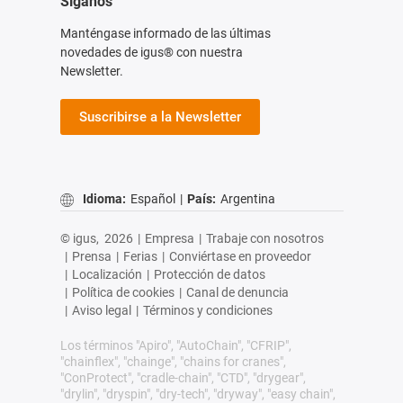
Síganos
Manténgase informado de las últimas
novedades de igus® con nuestra
Newsletter.
Suscribirse a la Newsletter
Idioma:
Español
|
País:
Argentina
© igus,
2026
|
Empresa
|
Trabaje con nosotros
|
Prensa
|
Ferias
|
Conviértase en proveedor
|
Localización
|
Protección de datos
|
Política de cookies
|
Canal de denuncia
|
Aviso legal
|
Términos y condiciones
Los términos "Apiro", "AutoChain", "CFRIP",
"chainflex", "chainge", "chains for cranes",
"ConProtect", "cradle-chain", "CTD", "drygear",
"drylin", "dryspin", "dry-tech", "dryway", "easy chain",