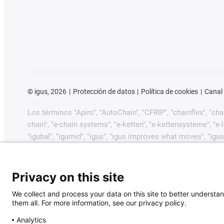
©
igus, 2026
Protección de datos
Política de cookies
Canal
Los términos "Apiro", "AutoChain", "CFRIP", "chainflex", "chain
chain", "e-chain systems", "e-ketten", "e-kettensysteme", "e-loo
"igubal", "igumid", "igus", "igus improves what moves", "igus
"plastics for longer life", "print2mold", "Rawbot", "RBTX", "R
dryway", "tribofilament", "tribotape", "triflex", "twistercha
GmbH/Colonia en la República Federal de Alemania y posib
Privacy on this site
comerciales pendientes o marcas comerciales registradas) 
We collect and process your data on this site to better understan
them all. For more information, see our privacy policy.
igus® GmbH desea señalar que no vende productos de Allen
Jetter, Lenze, LinMot, LTi DRiVES, Mitsubishi, NUM, Park
Analytics