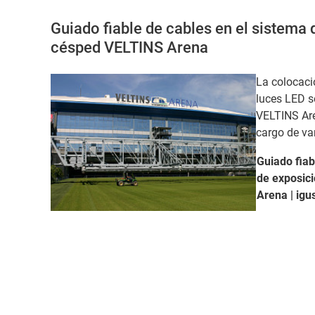
Guiado fiable de cables en el sistema
césped VELTINS Arena
La colocaci
luces LED s
VELTINS Are
cargo de va
Guiado fiab
de exposic
Arena |
igu