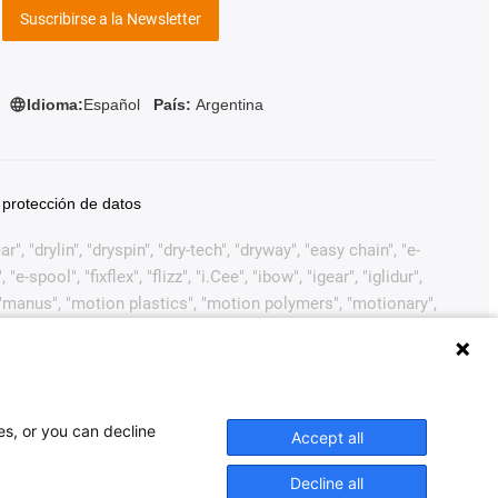
Suscribirse a la Newsletter
Idioma:
Español
País:
Argentina
 protección de datos
, "drylin", "dryspin", "dry-tech", "dryway", "easy chain", "e-
pool", "fixflex", "flizz", "i.Cee", "ibow", "igear", "iglidur",
", "manus", "motion plastics", "motion polymers", "motionary",
ink", "Rohbot", "savfe", "speedigus", "superwise", "take the
arcas comerciales legalmente protegidas de igus®
ustiva de marcas comerciales (como solicitudes de marcas
 Europea, EE.UU. y/u otros países o jurisdicciones.
es, or you can decline
Accept all
naher Motion, ELAU, FAGOR, FANUC, Festo, Heidenhain,
ntes de accionamientos mencionados en este sitio web. Los
Decline all