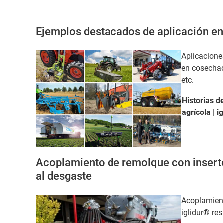
Ejemplos destacados de aplicación en 
Aplicacione
en cosechad
etc.
Historias de
agrícola |
i
Acoplamiento de remolque con inserto
al desgaste
Acoplamient
iglidur® res