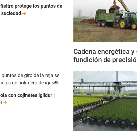
 fieltro protege los puntos de
a
suciedad
Cadena energética y 
fundición de precisi
 puntos de giro de la reja se
inetes de polímero de igus®.
la con cojinetes iglidur |
3