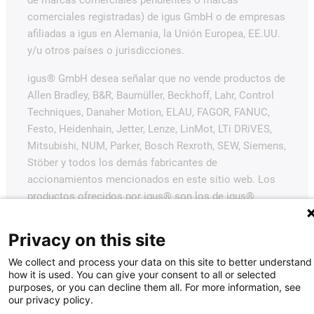
de marcas comerciales pendientes o marcas
comerciales registradas) de igus GmbH o de empresas
afiliadas a igus en Alemania, la Unión Europea, EE.UU.
y/u otros países o jurisdicciones.
igus® GmbH desea señalar que no vende productos de
Allen Bradley, B&R, Baumüller, Beckhoff, Lahr, Control
Techniques, Danaher Motion, ELAU, FAGOR, FANUC,
Festo, Heidenhain, Jetter, Lenze, LinMot, LTi DRiVES,
Mitsubishi, NUM, Parker, Bosch Rexroth, SEW, Siemens,
Stöber y todos los demás fabricantes de
accionamientos mencionados en este sitio web. Los
productos ofrecidos por igus® son los de igus®
GmbH.
Privacy on this site
We collect and process your data on this site to better understand
how it is used. You can give your consent to all or selected
purposes, or you can decline them all. For more information, see
our privacy policy.