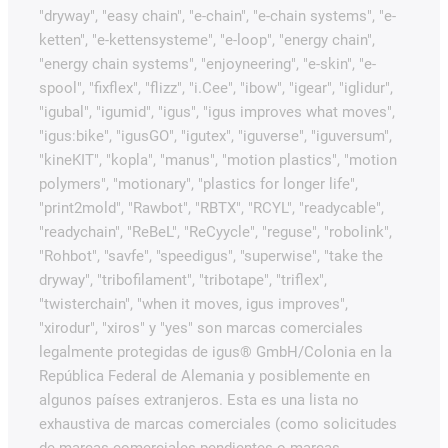
"dryway", "easy chain", "e-chain", "e-chain systems", "e-
ketten", "e-kettensysteme", "e-loop", "energy chain",
"energy chain systems", "enjoyneering", "e-skin", "e-
spool", "fixflex", "flizz", "i.Cee", "ibow", "igear", "iglidur",
"igubal", "igumid", "igus", "igus improves what moves",
"igus:bike", "igusGO", "igutex", "iguverse", "iguversum",
"kineKIT", "kopla", "manus", "motion plastics", "motion
polymers", "motionary", "plastics for longer life",
"print2mold", "Rawbot", "RBTX", "RCYL", "readycable",
"readychain", "ReBeL", "ReCyycle", "reguse", "robolink",
"Rohbot", "savfe", "speedigus", "superwise", "take the
dryway", "tribofilament", "tribotape", "triflex",
"twisterchain", "when it moves, igus improves",
"xirodur", "xiros" y "yes" son marcas comerciales
legalmente protegidas de igus® GmbH/Colonia en la
República Federal de Alemania y posiblemente en
algunos países extranjeros. Esta es una lista no
exhaustiva de marcas comerciales (como solicitudes