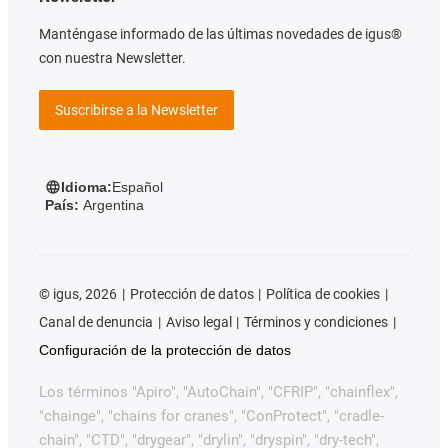
Manténgase informado de las últimas novedades de igus®
con nuestra Newsletter.
Suscribirse a la Newsletter
Idioma:
Español
País:
Argentina
©
igus, 2026
Protección de datos
Política de cookies
Canal de denuncia
Aviso legal
Términos y condiciones
Configuración de la protección de datos
Los términos "Apiro", "AutoChain", "CFRIP", "chainflex",
"chainge", "chains for cranes", "ConProtect", "cradle-
chain", "CTD", "drygear", "drylin", "dryspin", "dry-tech",