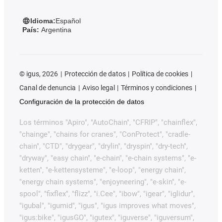
Idioma:
Español
País:
Argentina
©
igus, 2026
Protección de datos
Política de cookies
Canal de denuncia
Aviso legal
Términos y condiciones
Configuración de la protección de datos
Los términos "Apiro", "AutoChain", "CFRIP", "chainflex",
"chainge", "chains for cranes", "ConProtect", "cradle-
chain", "CTD", "drygear", "drylin", "dryspin", "dry-tech",
"dryway", "easy chain", "e-chain", "e-chain systems", "e-
ketten", "e-kettensysteme", "e-loop", "energy chain",
"energy chain systems", "enjoyneering", "e-skin", "e-
spool", "fixflex", "flizz", "i.Cee", "ibow", "igear", "iglidur",
"igubal", "igumid", "igus", "igus improves what moves",
"igus:bike", "igusGO", "igutex", "iguverse", "iguversum",