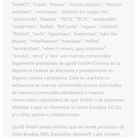
"kineKIT", "kopla", "manus", "motion plastics", "motion
polymers", "motionary", "plastics for longer life",
"print2mold", "Rawbot", "RBTX", "RCYL", "readycable",
"readychain", "ReBeL", "ReCyycle", "reguse", "robolink",
"Rohbot", "savfe", "speedigus", "superwise", "take the
dryway", "tribofilament", "tribotape", "triflex",
"twisterchain", "when it moves, igus improves",
"xirodur", "xiros" y "yes" son marcas comerciales
legalmente protegidas de igus® GmbH/Colonia en la
República Federal de Alemania y posiblemente en
algunos países extranjeros. Esta es una lista no
exhaustiva de marcas comerciales (como solicitudes
de marcas comerciales pendientes o marcas
comerciales registradas) de igus GmbH o de empresas
afiliadas a igus en Alemania, la Unión Europea, EE.UU.
y/u otros países o jurisdicciones.
igus® GmbH desea señalar que no vende productos de
Allen Bradley, B&R, Baumüller, Beckhoff, Lahr, Control