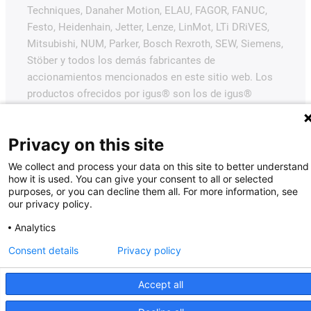
Techniques, Danaher Motion, ELAU, FAGOR, FANUC,
Festo, Heidenhain, Jetter, Lenze, LinMot, LTi DRiVES,
Mitsubishi, NUM, Parker, Bosch Rexroth, SEW, Siemens,
Stöber y todos los demás fabricantes de
accionamientos mencionados en este sitio web. Los
productos ofrecidos por igus® son los de igus®
GmbH.
Privacy on this site
We collect and process your data on this site to better understand
how it is used. You can give your consent to all or selected
purposes, or you can decline them all. For more information, see
our privacy policy.
Analytics
Consent details
Privacy policy
Accept all