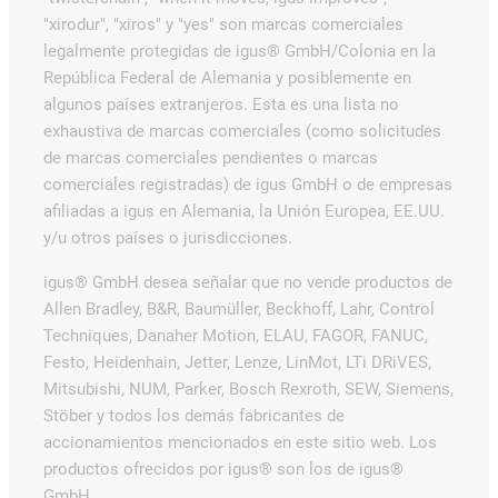
"xirodur", "xiros" y "yes" son marcas comerciales
legalmente protegidas de igus® GmbH/Colonia en la
República Federal de Alemania y posiblemente en
algunos países extranjeros. Esta es una lista no
exhaustiva de marcas comerciales (como solicitudes
de marcas comerciales pendientes o marcas
comerciales registradas) de igus GmbH o de empresas
afiliadas a igus en Alemania, la Unión Europea, EE.UU.
y/u otros países o jurisdicciones.
igus® GmbH desea señalar que no vende productos de
Allen Bradley, B&R, Baumüller, Beckhoff, Lahr, Control
Techniques, Danaher Motion, ELAU, FAGOR, FANUC,
Festo, Heidenhain, Jetter, Lenze, LinMot, LTi DRiVES,
Mitsubishi, NUM, Parker, Bosch Rexroth, SEW, Siemens,
Stöber y todos los demás fabricantes de
accionamientos mencionados en este sitio web. Los
productos ofrecidos por igus® son los de igus®
GmbH.