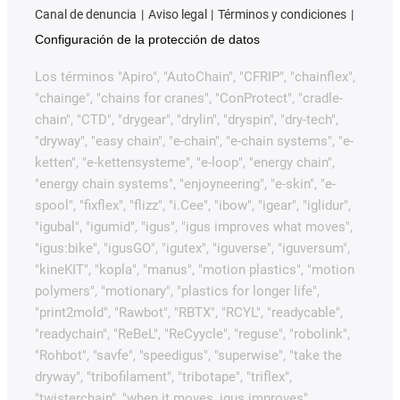
Canal de denuncia
Aviso legal
Términos y condiciones
Configuración de la protección de datos
Los términos "Apiro", "AutoChain", "CFRIP", "chainflex",
"chainge", "chains for cranes", "ConProtect", "cradle-
chain", "CTD", "drygear", "drylin", "dryspin", "dry-tech",
"dryway", "easy chain", "e-chain", "e-chain systems", "e-
ketten", "e-kettensysteme", "e-loop", "energy chain",
"energy chain systems", "enjoyneering", "e-skin", "e-
spool", "fixflex", "flizz", "i.Cee", "ibow", "igear", "iglidur",
"igubal", "igumid", "igus", "igus improves what moves",
"igus:bike", "igusGO", "igutex", "iguverse", "iguversum",
"kineKIT", "kopla", "manus", "motion plastics", "motion
polymers", "motionary", "plastics for longer life",
"print2mold", "Rawbot", "RBTX", "RCYL", "readycable",
"readychain", "ReBeL", "ReCyycle", "reguse", "robolink",
"Rohbot", "savfe", "speedigus", "superwise", "take the
dryway", "tribofilament", "tribotape", "triflex",
"twisterchain", "when it moves, igus improves",