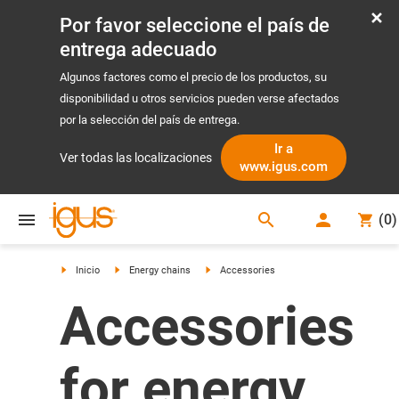
Por favor seleccione el país de
entrega adecuado
Algunos factores como el precio de los productos, su
disponibilidad u otros servicios pueden verse afectados
por la selección del país de entrega.
Ir a
Ver todas las localizaciones
www.igus.com
search
(
0
)
search
Inicio
Energy chains
Accessories
Accessories
for energy