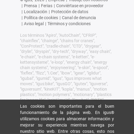
|
Prensa
|
Ferias
|
Conviértase en proveedor
|
Localización
|
Protección de datos
|
Política de cookies
|
Canal de denuncia
|
Aviso legal
|
Términos y condiciones
Los términos "Apiro", "AutoChain", "CFRIP",
"chainflex", "chainge", "chains for cranes",
"ConProtect", "cradle-chain", "CTD", "drygear",
"drylin", "dryspin", "dry-tech", "dryway", "easy chain",
"e-chain", "e-chain systems", "e-ketten", "e-
kettensysteme", "e-loop", "energy chain", "energy
chain systems", "enjoyneering", "e-skin", "e-spool",
"fixflex", "flizz", "i.Cee", "ibow", "igear", "iglidur",
"igubal", "igumid", "igus", "igus improves what
moves", "igus:bike", "igusGO", "igutex", "iguverse",
"iguversum", "kineKIT", "kopla", "manus", "motion
plastics", "motion polymers", "motionary", "plastics
for longer life", "print2mold", "Rawbot", "RBTX",
"readycable", "readychain", "ReBeL", "ReCyycle",
Las cookies son importantes para el buen
"reguse", "robolink", "Rohbot", "savfe", "speedigus",
funcionamiento de la página web. En igus®
"superwise", "take the dryway", "tribofilament",
utilizamos cookies para almacenar información y
"tribotape", "triflex", "twisterchain", "when it moves,
mejorar su experiencia mientras navega por
igus improves", "xirodur", "xiros" y "yes" son marcas
nuestro sitio web. Entre otras cosas, esto nos
comerciales legalmente protegidas de igus® SE &