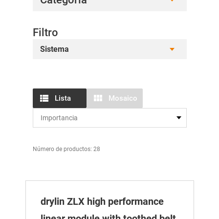
Filtro
Sistema
Lista
Mosaico
Número de productos: 28
drylin ZLX high performance
linear module with toothed belt