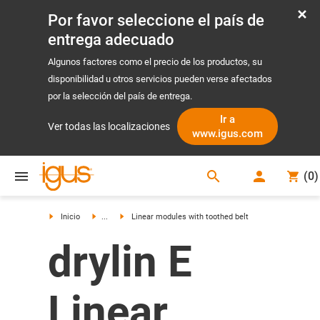
Por favor seleccione el país de
entrega adecuado
Algunos factores como el precio de los productos, su
disponibilidad u otros servicios pueden verse afectados
por la selección del país de entrega.
Ir a
Ver todas las localizaciones
www.igus.com
search
(
0
)
search
Inicio
...
Linear modules with toothed belt
drylin E
Linear