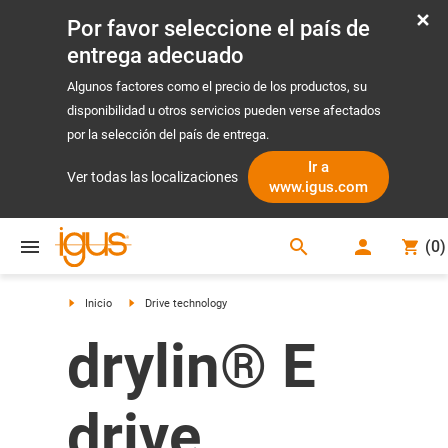
Por favor seleccione el país de
entrega adecuado
Algunos factores como el precio de los productos, su
disponibilidad u otros servicios pueden verse afectados
por la selección del país de entrega.
Ir a
Ver todas las localizaciones
www.igus.com
search
(
0
)
search
Inicio
Drive technology
drylin® E
drive