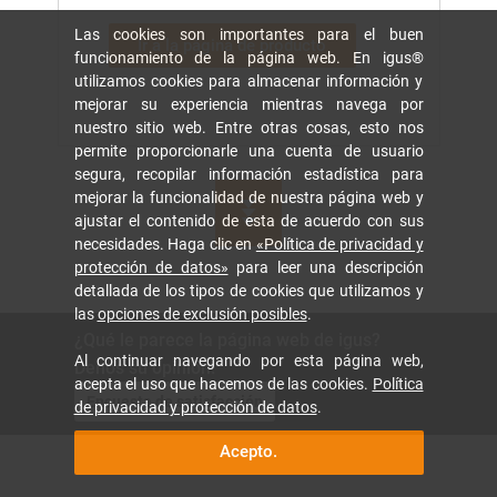
Las cookies son importantes para el buen
Ir a la página de producto
funcionamiento de la página web. En igus®
utilizamos cookies para almacenar información y
mejorar su experiencia mientras navega por
nuestro sitio web. Entre otras cosas, esto nos
permite proporcionarle una cuenta de usuario
segura, recopilar información estadística para
mejorar la funcionalidad de nuestra página web y
ajustar el contenido de esta de acuerdo con sus
necesidades. Haga clic en
«Política de privacidad y
protección de datos»
para leer una descripción
detallada de los tipos de cookies que utilizamos y
las
opciones de exclusión posibles
.
¿Qué le parece la página web de igus?
Al continuar navegando por esta página web,
Denos su opinión.
acepta el uso que hacemos de las cookies.
Política
Encuesta de satisfacción
de privacidad y protección de datos
.
Acepto.