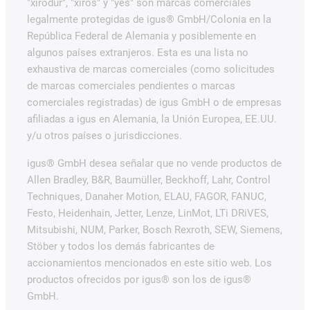
"xirodur", "xiros" y "yes" son marcas comerciales
legalmente protegidas de igus® GmbH/Colonia en la
República Federal de Alemania y posiblemente en
algunos países extranjeros. Esta es una lista no
exhaustiva de marcas comerciales (como solicitudes
de marcas comerciales pendientes o marcas
comerciales registradas) de igus GmbH o de empresas
afiliadas a igus en Alemania, la Unión Europea, EE.UU.
y/u otros países o jurisdicciones.
igus® GmbH desea señalar que no vende productos de
Allen Bradley, B&R, Baumüller, Beckhoff, Lahr, Control
Techniques, Danaher Motion, ELAU, FAGOR, FANUC,
Festo, Heidenhain, Jetter, Lenze, LinMot, LTi DRiVES,
Mitsubishi, NUM, Parker, Bosch Rexroth, SEW, Siemens,
Stöber y todos los demás fabricantes de
accionamientos mencionados en este sitio web. Los
productos ofrecidos por igus® son los de igus®
GmbH.