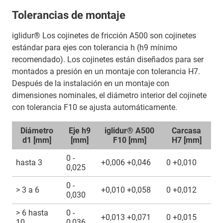
Tolerancias de montaje
iglidur® Los cojinetes de fricción A500 son cojinetes
estándar para ejes con tolerancia h (h9 mínimo
recomendado). Los cojinetes están diseñados para ser
montados a presión en un montaje con tolerancia H7.
Después de la instalación en un montaje con
dimensiones nominales, el diámetro interior del cojinete
con tolerancia F10 se ajusta automáticamente.
Diámetro
Eje h9
iglidur® A500
Carcasa
d1 [mm]
[mm]
F10 [mm]
H7 [mm]
0 -
hasta 3
+0,006 +0,046
0 +0,010
0,025
0 -
> 3 a 6
+0,010 +0,058
0 +0,012
0,030
> 6 hasta
0 -
+0,013 +0,071
0 +0,015
10
0,036