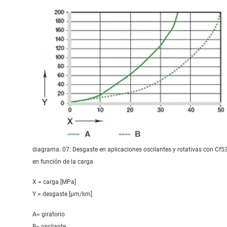
diagrama. 07: Desgaste en aplicaciones oscilantes y rotativas con Cf5
en función de la carga
X = carga [MPa]
Y = desgaste [μm/km]
A= giratorio
B= oscilante