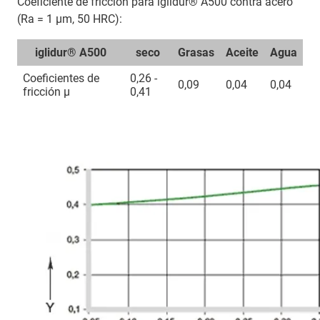
Coeficiente de fricción para iglidur® A500 contra acero
(Ra = 1 μm, 50 HRC):
iglidur® A500
seco
Grasas
Aceite
Agua
Coeficientes de
0,26 -
0,09
0,04
0,04
fricción µ
0,41