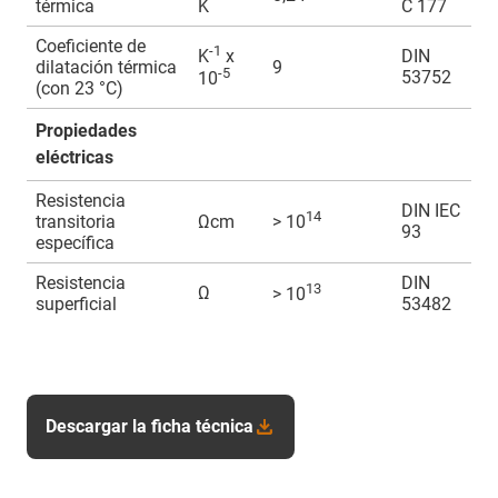
térmica
K
C 177
Coeficiente de
-1
DIN
K
x
dilatación térmica
9
-5
53752
10
(con 23 °C)
Propiedades
eléctricas
Resistencia
DIN IEC
14
transitoria
Ωcm
> 10
93
específica
Resistencia
DIN
13
Ω
> 10
superficial
53482
Descargar la ficha técnica