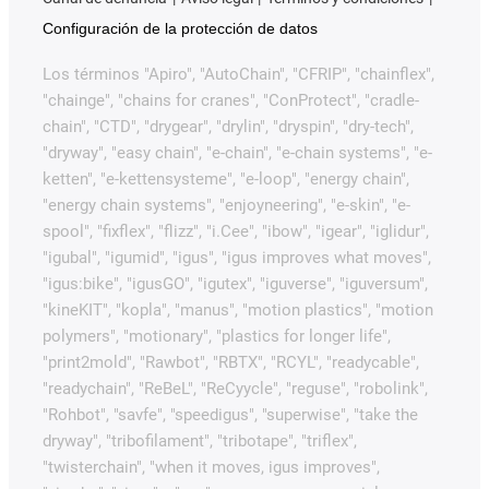
Configuración de la protección de datos
Los términos "Apiro", "AutoChain", "CFRIP", "chainflex",
"chainge", "chains for cranes", "ConProtect", "cradle-
chain", "CTD", "drygear", "drylin", "dryspin", "dry-tech",
"dryway", "easy chain", "e-chain", "e-chain systems", "e-
ketten", "e-kettensysteme", "e-loop", "energy chain",
"energy chain systems", "enjoyneering", "e-skin", "e-
spool", "fixflex", "flizz", "i.Cee", "ibow", "igear", "iglidur",
"igubal", "igumid", "igus", "igus improves what moves",
"igus:bike", "igusGO", "igutex", "iguverse", "iguversum",
"kineKIT", "kopla", "manus", "motion plastics", "motion
polymers", "motionary", "plastics for longer life",
"print2mold", "Rawbot", "RBTX", "RCYL", "readycable",
"readychain", "ReBeL", "ReCyycle", "reguse", "robolink",
"Rohbot", "savfe", "speedigus", "superwise", "take the
dryway", "tribofilament", "tribotape", "triflex",
"twisterchain", "when it moves, igus improves",