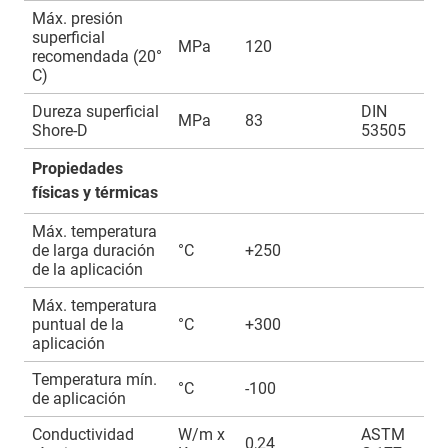
Máx. presión
superficial
MPa
120
recomendada (20°
C)
Dureza superficial
DIN
MPa
83
Shore-D
53505
Propiedades
físicas y térmicas
Máx. temperatura
de larga duración
°C
+250
de la aplicación
Máx. temperatura
puntual de la
°C
+300
aplicación
Temperatura mín.
°C
-100
de aplicación
Conductividad
W/m x
ASTM
0,24