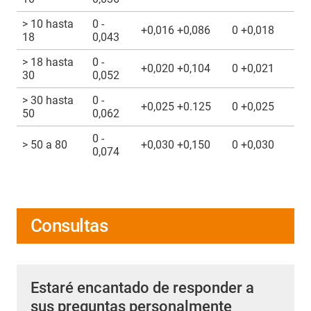
> 10 hasta
0 -
+0,016 +0,086
0 +0,018
18
0,043
> 18 hasta
0 -
+0,020 +0,104
0 +0,021
30
0,052
> 30 hasta
0 -
+0,025 +0.125
0 +0,025
50
0,062
0 -
> 50 a 80
+0,030 +0,150
0 +0,030
0,074
Consultas
Estaré encantado de responder a
sus preguntas personalmente