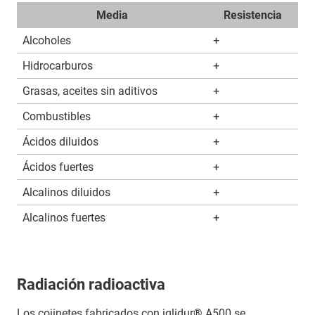
Media
Resistencia
Alcoholes
+
Hidrocarburos
+
Grasas, aceites sin aditivos
+
Combustibles
+
Ácidos diluidos
+
Ácidos fuertes
+
Alcalinos diluidos
+
Alcalinos fuertes
+
Radiación radioactiva
Los cojinetes fabricados con iglidur® A500 se