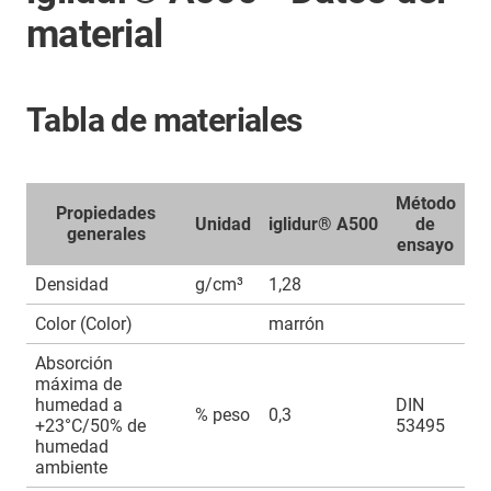
material
Tabla de materiales
Método
Propiedades
Unidad
iglidur® A500
de
generales
ensayo
Densidad
g/cm³
1,28
Color (Color)
marrón
Absorción
máxima de
humedad a
DIN
% peso
0,3
+23°C/50% de
53495
humedad
ambiente