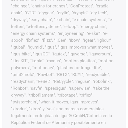
"chainge", "chains for cranes", "ConProtect", "cradle-
chain", "CTD", "drygear", "drylin", "dryspin", "dry-tech",
"dryway", "easy chain", "e-chain", "e-chain systems", "e-
ketten", "e-kettensysteme", "e-loop", "energy chain",
"energy chain systems", "enjoyneering", "e-skin", "e-
spool", "fixflex", "flizz", "i.Cee", "ibow", "igear", "iglidur",
"igubal", "igumid", "igus", "igus improves what moves",
"igus:bike", "igusGO", "igutex", "iguverse", "iguversum",
"kineKIT", "kopla", "manus", "motion plastics", "motion
polymers", "motionary", "plastics for longer life",
"print2mold", "Rawbot", "RBTX", "RCYL", "readycable",
"readychain", "ReBeL", "ReCyycle", "reguse", "robolink",
"Rohbot", "savfe", "speedigus", "superwise", "take the
dryway", "tribofilament", "tribotape", "triflex",
"twisterchain", "when it moves, igus improves",
"xirodur", "xiros" y "yes" son marcas comerciales
legalmente protegidas de igus® GmbH/Colonia en la
República Federal de Alemania y posiblemente en