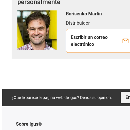
personalmente
Borisenko Martin
Distribuidor
Escribir un correo
electrónico
En
¿Qué le parece la página web de igus? Denos su opinión.
Sobre igus®