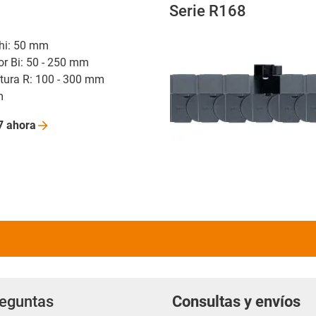
Serie R168
r hi: 50 mm
or Bi: 50 - 250 mm
atura R: 100 - 300 mm
m
7
ahora
reguntas
Consultas y envíos