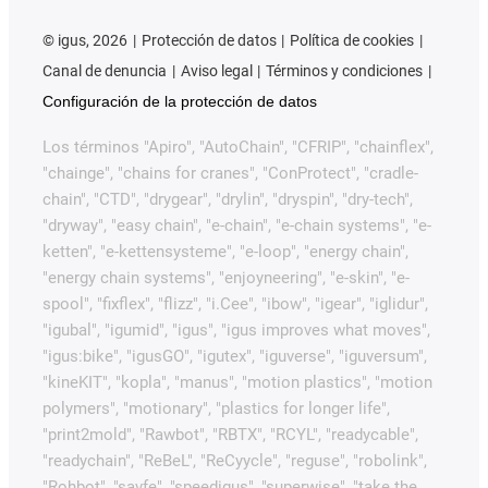
©
igus, 2026
Protección de datos
Política de cookies
Canal de denuncia
Aviso legal
Términos y condiciones
Configuración de la protección de datos
Los términos "Apiro", "AutoChain", "CFRIP", "chainflex",
"chainge", "chains for cranes", "ConProtect", "cradle-
chain", "CTD", "drygear", "drylin", "dryspin", "dry-tech",
"dryway", "easy chain", "e-chain", "e-chain systems", "e-
ketten", "e-kettensysteme", "e-loop", "energy chain",
"energy chain systems", "enjoyneering", "e-skin", "e-
spool", "fixflex", "flizz", "i.Cee", "ibow", "igear", "iglidur",
"igubal", "igumid", "igus", "igus improves what moves",
"igus:bike", "igusGO", "igutex", "iguverse", "iguversum",
"kineKIT", "kopla", "manus", "motion plastics", "motion
polymers", "motionary", "plastics for longer life",
"print2mold", "Rawbot", "RBTX", "RCYL", "readycable",
"readychain", "ReBeL", "ReCyycle", "reguse", "robolink",
"Rohbot", "savfe", "speedigus", "superwise", "take the