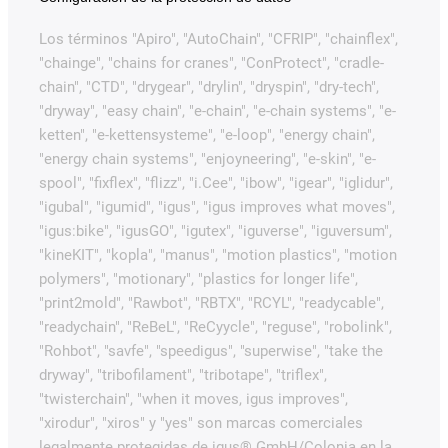
Los términos "Apiro", "AutoChain", "CFRIP", "chainflex",
"chainge", "chains for cranes", "ConProtect", "cradle-
chain", "CTD", "drygear", "drylin", "dryspin", "dry-tech",
"dryway", "easy chain", "e-chain", "e-chain systems", "e-
ketten", "e-kettensysteme", "e-loop", "energy chain",
"energy chain systems", "enjoyneering", "e-skin", "e-
spool", "fixflex", "flizz", "i.Cee", "ibow", "igear", "iglidur",
"igubal", "igumid", "igus", "igus improves what moves",
"igus:bike", "igusGO", "igutex", "iguverse", "iguversum",
"kineKIT", "kopla", "manus", "motion plastics", "motion
polymers", "motionary", "plastics for longer life",
"print2mold", "Rawbot", "RBTX", "RCYL", "readycable",
"readychain", "ReBeL", "ReCyycle", "reguse", "robolink",
"Rohbot", "savfe", "speedigus", "superwise", "take the
dryway", "tribofilament", "tribotape", "triflex",
"twisterchain", "when it moves, igus improves",
"xirodur", "xiros" y "yes" son marcas comerciales
legalmente protegidas de igus® GmbH/Colonia en la