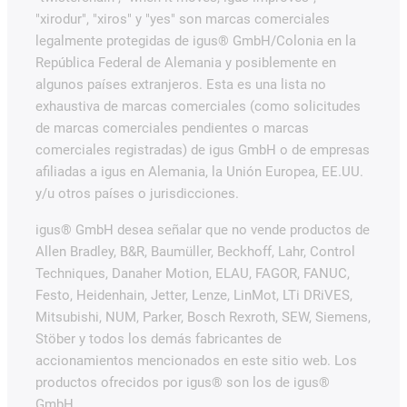
"xirodur", "xiros" y "yes" son marcas comerciales
legalmente protegidas de igus® GmbH/Colonia en la
República Federal de Alemania y posiblemente en
algunos países extranjeros. Esta es una lista no
exhaustiva de marcas comerciales (como solicitudes
de marcas comerciales pendientes o marcas
comerciales registradas) de igus GmbH o de empresas
afiliadas a igus en Alemania, la Unión Europea, EE.UU.
y/u otros países o jurisdicciones.
igus® GmbH desea señalar que no vende productos de
Allen Bradley, B&R, Baumüller, Beckhoff, Lahr, Control
Techniques, Danaher Motion, ELAU, FAGOR, FANUC,
Festo, Heidenhain, Jetter, Lenze, LinMot, LTi DRiVES,
Mitsubishi, NUM, Parker, Bosch Rexroth, SEW, Siemens,
Stöber y todos los demás fabricantes de
accionamientos mencionados en este sitio web. Los
productos ofrecidos por igus® son los de igus®
GmbH.