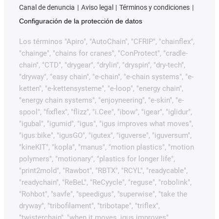
Canal de denuncia
Aviso legal
Términos y condiciones
Configuración de la protección de datos
Los términos "Apiro", "AutoChain", "CFRIP", "chainflex",
"chainge", "chains for cranes", "ConProtect", "cradle-
chain", "CTD", "drygear", "drylin", "dryspin", "dry-tech",
"dryway", "easy chain", "e-chain", "e-chain systems", "e-
ketten", "e-kettensysteme", "e-loop", "energy chain",
"energy chain systems", "enjoyneering", "e-skin", "e-
spool", "fixflex", "flizz", "i.Cee", "ibow", "igear", "iglidur",
"igubal", "igumid", "igus", "igus improves what moves",
"igus:bike", "igusGO", "igutex", "iguverse", "iguversum",
"kineKIT", "kopla", "manus", "motion plastics", "motion
polymers", "motionary", "plastics for longer life",
"print2mold", "Rawbot", "RBTX", "RCYL", "readycable",
"readychain", "ReBeL", "ReCyycle", "reguse", "robolink",
"Rohbot", "savfe", "speedigus", "superwise", "take the
dryway", "tribofilament", "tribotape", "triflex",
"twisterchain", "when it moves, igus improves",