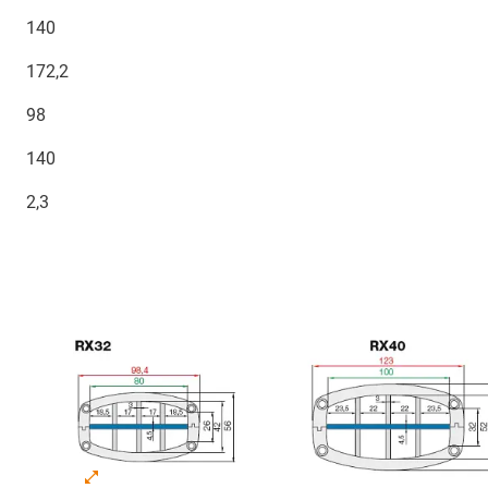
140
172,2
98
140
2,3