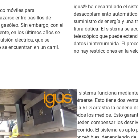
igus® ha desarrollado el sist
ico móviles para
desacoplamiento automáticos 
azarse entre pasillos de
suministro de energía y una t
 gasóleo. Sin embargo, con el
fibra óptica. El sistema se a
ente, en los últimos años se
telescópico que puede extende
lsión eléctrica, que se
datos ininterrumpida. El pr
se encuentran en un carril.
no hay restricciones en la ve
El sistema funciona mediante
retraerse. Esto tiene dos ven
y la RTG arrastra la cadena d
todos los medios. Esto garant
pueden compensar los desnivel
recorrido. El sistema es apto
concebibles, dependiendo de l