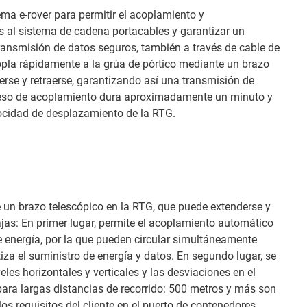
ema e-rover para permitir el acoplamiento y
al sistema de cadena portacables y garantizar un
ransmisión de datos seguros, también a través de cable de
copla rápidamente a la grúa de pórtico mediante un brazo
rse y retraerse, garantizando así una transmisión de
oceso de acoplamiento dura aproximadamente un minuto y
locidad de desplazamiento de la RTG.
 un brazo telescópico en la RTG, que puede extenderse y
tajas: En primer lugar, permite el acoplamiento automático
e energía, por la que pueden circular simultáneamente
iza el suministro de energía y datos. En segundo lugar, se
es horizontales y verticales y las desviaciones en el
 para largas distancias de recorrido: 500 metros y más son
os requisitos del cliente en el puerto de contenedores.