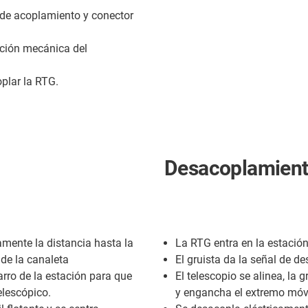
 de acoplamiento y conector
ación mecánica del
plar la RTG.
Desacoplamien
amente la distancia hasta la
La RTG entra en la estación
 de la canaleta
El gruista da la señal de d
rro de la estación para que
El telescopio se alinea, la 
elescópico.
y engancha el extremo móvil