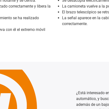
flotante y se centra.
Se desacopla eléctricamen
zado correctamente y libera la
La camioneta vuelve a la p
El brazo telescópico se retr
amiento se ha realizado
La señal aparece en la cab
correctamente.
eva con él el extremo móvil
¿Está interesado en
automático, y busc
además de un bajo