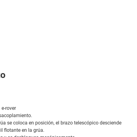
to
 e-rover
esacoplamiento.
grúa se coloca en posición, el brazo telescópico desciende
 flotante en la grúa.