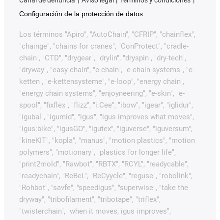
Canal de denuncia
Aviso legal
Términos y condiciones
Configuración de la protección de datos
Los términos "Apiro", "AutoChain", "CFRIP", "chainflex",
"chainge", "chains for cranes", "ConProtect", "cradle-
chain", "CTD", "drygear", "drylin", "dryspin", "dry-tech",
"dryway", "easy chain", "e-chain", "e-chain systems", "e-
ketten", "e-kettensysteme", "e-loop", "energy chain",
"energy chain systems", "enjoyneering", "e-skin", "e-
spool", "fixflex", "flizz", "i.Cee", "ibow", "igear", "iglidur",
"igubal", "igumid", "igus", "igus improves what moves",
"igus:bike", "igusGO", "igutex", "iguverse", "iguversum",
"kineKIT", "kopla", "manus", "motion plastics", "motion
polymers", "motionary", "plastics for longer life",
"print2mold", "Rawbot", "RBTX", "RCYL", "readycable",
"readychain", "ReBeL", "ReCyycle", "reguse", "robolink",
"Rohbot", "savfe", "speedigus", "superwise", "take the
dryway", "tribofilament", "tribotape", "triflex",
"twisterchain", "when it moves, igus improves",