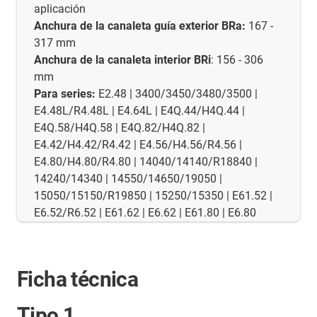
aplicación
Anchura de la canaleta guía exterior BRa:
167 -
317 mm
Anchura de la canaleta interior BRi
: 156 - 306
mm
Para series:
E2.48 | 3400/3450/3480/3500 |
E4.48L/R4.48L | E4.64L | E4Q.44/H4Q.44 |
E4Q.58/H4Q.58 | E4Q.82/H4Q.82 |
E4.42/H4.42/R4.42 | E4.56/H4.56/R4.56 |
E4.80/H4.80/R4.80 | 14040/14140/R18840 |
14240/14340 | 14550/14650/19050 |
15050/15150/R19850 | 15250/15350 | E61.52 |
E6.52/R6.52 | E61.62 | E6.62 | E61.80 | E6.80
Ficha técnica
Tipo 1