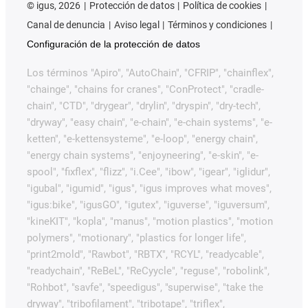
©
igus, 2026
Protección de datos
Política de cookies
Canal de denuncia
Aviso legal
Términos y condiciones
Configuración de la protección de datos
Los términos "Apiro", "AutoChain", "CFRIP", "chainflex",
"chainge", "chains for cranes", "ConProtect", "cradle-
chain", "CTD", "drygear", "drylin", "dryspin", "dry-tech",
"dryway", "easy chain", "e-chain", "e-chain systems", "e-
ketten", "e-kettensysteme", "e-loop", "energy chain",
"energy chain systems", "enjoyneering", "e-skin", "e-
spool", "fixflex", "flizz", "i.Cee", "ibow", "igear", "iglidur",
"igubal", "igumid", "igus", "igus improves what moves",
"igus:bike", "igusGO", "igutex", "iguverse", "iguversum",
"kineKIT", "kopla", "manus", "motion plastics", "motion
polymers", "motionary", "plastics for longer life",
"print2mold", "Rawbot", "RBTX", "RCYL", "readycable",
"readychain", "ReBeL", "ReCyycle", "reguse", "robolink",
"Rohbot", "savfe", "speedigus", "superwise", "take the
dryway", "tribofilament", "tribotape", "triflex",