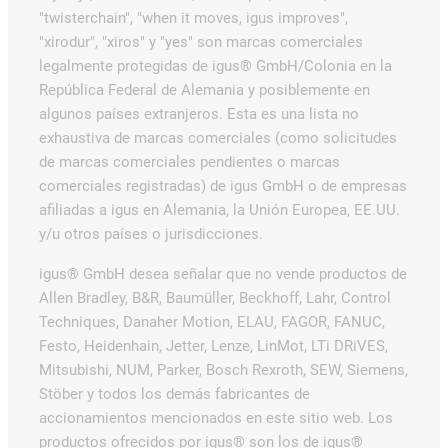
"twisterchain", "when it moves, igus improves",
"xirodur", "xiros" y "yes" son marcas comerciales
legalmente protegidas de igus® GmbH/Colonia en la
República Federal de Alemania y posiblemente en
algunos países extranjeros. Esta es una lista no
exhaustiva de marcas comerciales (como solicitudes
de marcas comerciales pendientes o marcas
comerciales registradas) de igus GmbH o de empresas
afiliadas a igus en Alemania, la Unión Europea, EE.UU.
y/u otros países o jurisdicciones.
igus® GmbH desea señalar que no vende productos de
Allen Bradley, B&R, Baumüller, Beckhoff, Lahr, Control
Techniques, Danaher Motion, ELAU, FAGOR, FANUC,
Festo, Heidenhain, Jetter, Lenze, LinMot, LTi DRiVES,
Mitsubishi, NUM, Parker, Bosch Rexroth, SEW, Siemens,
Stöber y todos los demás fabricantes de
accionamientos mencionados en este sitio web. Los
productos ofrecidos por igus® son los de igus®