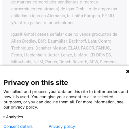
de marcas comerciales pendientes o marcas
comerciales registradas) de igus GmbH o de empresas
afiliadas a igus en Alemania, la Unión Europea, EE.UU.
y/u otros países o jurisdicciones.
igus® GmbH desea señalar que no vende productos de
Allen Bradley, B&R, Baumüller, Beckhoff, Lahr, Control
Techniques, Danaher Motion, ELAU, FAGOR, FANUC,
Festo, Heidenhain, Jetter, Lenze, LinMot, LTi DRiVES,
Mitsubishi, NUM, Parker, Bosch Rexroth, SEW, Siemens,
Stöber y todos los demás fabricantes de
accionamientos mencionados en este sitio web. Los
Privacy on this site
productos ofrecidos por igus® son los de igus®
GmbH.
We collect and process your data on this site to better understand
how it is used. You can give your consent to all or selected
purposes, or you can decline them all. For more information, see
our privacy policy.
Analytics
Consent details
Privacy policy