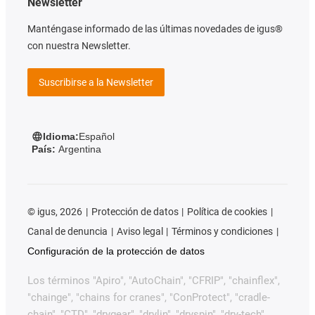
Newsletter
Manténgase informado de las últimas novedades de igus®
con nuestra Newsletter.
Suscribirse a la Newsletter
Idioma:
Español
País:
Argentina
©
igus, 2026
Protección de datos
Política de cookies
Canal de denuncia
Aviso legal
Términos y condiciones
Configuración de la protección de datos
Los términos "Apiro", "AutoChain", "CFRIP", "chainflex",
"chainge", "chains for cranes", "ConProtect", "cradle-
chain", "CTD", "drygear", "drylin", "dryspin", "dry-tech",