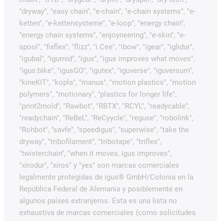
"dryway", "easy chain", "e-chain", "e-chain systems", "e-
ketten", "e-kettensysteme", "e-loop", "energy chain",
"energy chain systems", "enjoyneering", "e-skin", "e-
spool", "fixflex", "flizz", "i.Cee", "ibow", "igear", "iglidur",
"igubal", "igumid", "igus", "igus improves what moves",
"igus:bike", "igusGO", "igutex", "iguverse", "iguversum",
"kineKIT", "kopla", "manus", "motion plastics", "motion
polymers", "motionary", "plastics for longer life",
"print2mold", "Rawbot", "RBTX", "RCYL", "readycable",
"readychain", "ReBeL", "ReCyycle", "reguse", "robolink",
"Rohbot", "savfe", "speedigus", "superwise", "take the
dryway", "tribofilament", "tribotape", "triflex",
"twisterchain", "when it moves, igus improves",
"xirodur", "xiros" y "yes" son marcas comerciales
legalmente protegidas de igus® GmbH/Colonia en la
República Federal de Alemania y posiblemente en
algunos países extranjeros. Esta es una lista no
exhaustiva de marcas comerciales (como solicitudes