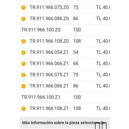
TR.911.966.075.Z0
75
TL.40.01.Z0
B
TR.911.966.086.Z0
86
TL.40.01.Z0
A
TR.911.966.100.Z0
100
TR.911.966.108.Z0
108
TL.40.01.Z0
A
TR.911.966.054.Z1
54
TL.40.01.Z1
B
TR.911.966.066.Z1
66
TL.40.01.Z1
A
TR.911.966.075.Z1
75
TL.40.01.Z1
B
TR.911.966.086.Z1
86
TL.40.01.Z1
A
TR.911.966.100.Z1
100
TR.911.966.108.Z1
108
TL.40.01.Z1
A
Más información sobre la pieza seleccionada: