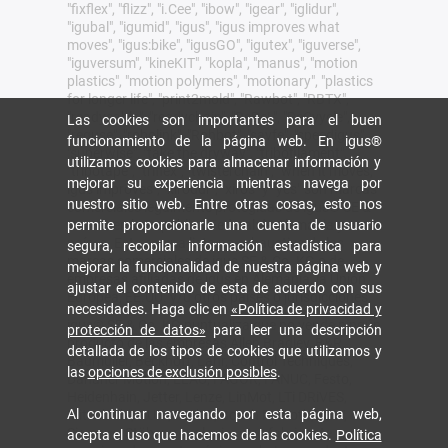
"fixflex", "flizz", "i.Cee", "ibow", "igear", "iglidur",
"igubal", "igumid", "igus", "igus improves what
moves", "igus:bike", "igusGO", "igutex", "iguverse",
"iguversum", "kineKIT", "kopla", "manus", "motion
plastics", "motion polymers", "motionary", "plastics
for longer life", "print2mold", "Rawbot", "RBTX",
"readycable", "readychain", "ReBeL", "ReCyycle",
Las cookies son importantes para el buen
"reguse", "robolink", "Rohbot", "savfe", "speedigus",
funcionamiento de la página web. En igus®
"superwise", "take the dryway", "tribofilament",
utilizamos cookies para almacenar información y
"tribotape", "triflex", "twisterchain", "when it moves,
mejorar su experiencia mientras navega por
igus improves", "xirodur", "xiros" y "yes" son marcas
nuestro sitio web. Entre otras cosas, esto nos
comerciales legalmente protegidas de igus® SE &
Co. KG en la República Federal de Alemania y otros
permite proporcionarle una cuenta de usuario
países. Esta es una lista no exhaustiva de las
segura, recopilar información estadística para
marcas comerciales de igus SE & Co. KG o de
mejorar la funcionalidad de nuestra página web y
empresas afiliadas de igus en Alemania, la Unión
ajustar el contenido de esta de acuerdo con sus
Europea, EE.UU. y/u otros países o jurisdicciones.
necesidades. Haga clic en
«Política de privacidad y
igus® SE & Co. KG puntualiza que no vende ningún
protección de datos»
para leer una descripción
producto de las empresas Allen Bradley, B&R,
detallada de los tipos de cookies que utilizamos y
Baumüller, Beckhoff, Lahr, Control Techniques,
las
opciones de exclusión posibles
.
Danaher Motion, ELAU, FAGOR, FANUC, Festo,
Heidenhain, Jetter, Lenze, LinMot, LTi DRiVES,
Al continuar navegando por esta página web,
Mitsubishi, NUM, Parker, Bosch Rexroth, SEW,
Siemens, Stöber y cualquier otro fabricante
acepta el uso que hacemos de las cookies.
Política