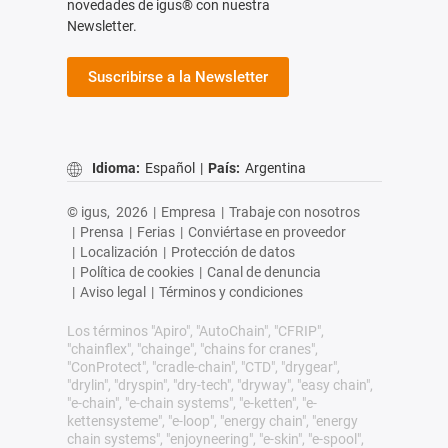
novedades de igus® con nuestra
Newsletter.
Suscribirse a la Newsletter
Idioma:
Español
|
País:
Argentina
© igus,
2026
|
Empresa
|
Trabaje con nosotros
|
Prensa
|
Ferias
|
Conviértase en proveedor
|
Localización
|
Protección de datos
|
Política de cookies
|
Canal de denuncia
|
Aviso legal
|
Términos y condiciones
Los términos "Apiro", "AutoChain", "CFRIP",
"chainflex", "chainge", "chains for cranes",
"ConProtect", "cradle-chain", "CTD", "drygear",
"drylin", "dryspin", "dry-tech", "dryway", "easy chain",
"e-chain", "e-chain systems", "e-ketten", "e-
kettensysteme", "e-loop", "energy chain", "energy
chain systems", "enjoyneering", "e-skin", "e-spool",