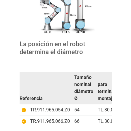
La posición en el robot
determina el diámetro
Tamaño
nominal
para
diámetro
terminal de
Referencia
Ø
montaje
C
TR.911.965.054.Z0
54
TL.30.01.Z0
B
TR.911.965.066.Z0
66
TL.30.01.Z0
A