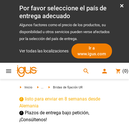
Por favor seleccione el país de
entrega adecuado
Algunos factores como el precio de los productos, su
disponibilidad u otros servicios pueden verse afectados
por la selección del país de entrega.
Ir a
Ver todas las localizaciones
www.igus.com
search
(
0
)
search
Inicio
...
Bridas de fijación UR
listo para enviar en 8 semanas desde
Alemania
Plazos de entrega bajo petición,
¡Consúltenos!