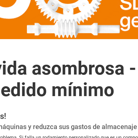
ida asombrosa - 
pedido mínimo
s!
máquinas y reduzca sus gastos de almacenaje
oblema. Si falla un rodamiento personalizado que es un compon