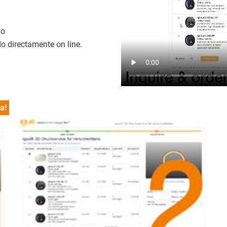
do
o directamente on line.
a!