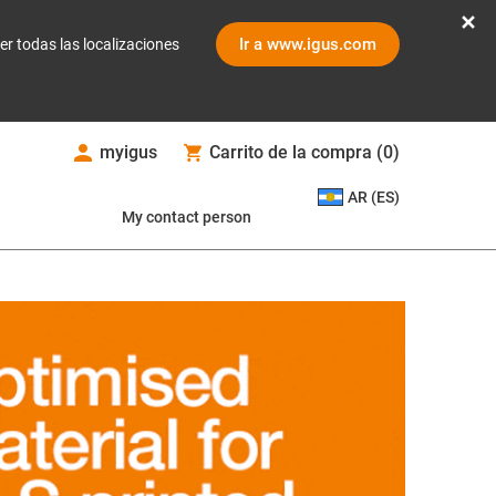
Ir a www.igus.com
er todas las localizaciones
myigus
Carrito de la compra
(
0
)
AR (ES)
My contact person