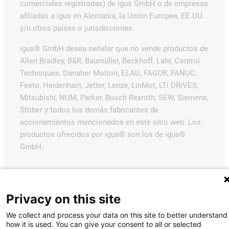
comerciales registradas) de igus GmbH o de empresas
afiliadas a igus en Alemania, la Unión Europea, EE.UU.
y/u otros países o jurisdicciones.
igus® GmbH desea señalar que no vende productos de
Allen Bradley, B&R, Baumüller, Beckhoff, Lahr, Control
Techniques, Danaher Motion, ELAU, FAGOR, FANUC,
Festo, Heidenhain, Jetter, Lenze, LinMot, LTi DRiVES,
Mitsubishi, NUM, Parker, Bosch Rexroth, SEW, Siemens,
Stöber y todos los demás fabricantes de
accionamientos mencionados en este sitio web. Los
productos ofrecidos por igus® son los de igus®
GmbH.
Privacy on this site
We collect and process your data on this site to better understand
how it is used. You can give your consent to all or selected