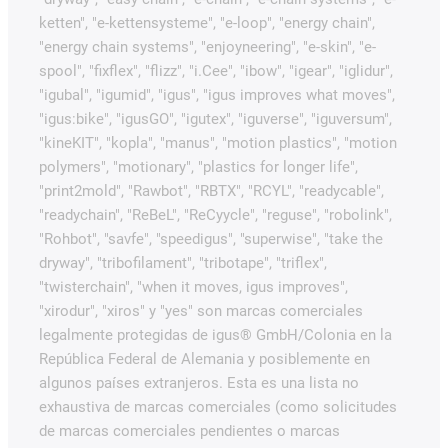
ketten", "e-kettensysteme", "e-loop", "energy chain",
"energy chain systems", "enjoyneering", "e-skin", "e-
spool", "fixflex", "flizz", "i.Cee", "ibow", "igear", "iglidur",
"igubal", "igumid", "igus", "igus improves what moves",
"igus:bike", "igusGO", "igutex", "iguverse", "iguversum",
"kineKIT", "kopla", "manus", "motion plastics", "motion
polymers", "motionary", "plastics for longer life",
"print2mold", "Rawbot", "RBTX", "RCYL", "readycable",
"readychain", "ReBeL", "ReCyycle", "reguse", "robolink",
"Rohbot", "savfe", "speedigus", "superwise", "take the
dryway", "tribofilament", "tribotape", "triflex",
"twisterchain", "when it moves, igus improves",
"xirodur", "xiros" y "yes" son marcas comerciales
legalmente protegidas de igus® GmbH/Colonia en la
República Federal de Alemania y posiblemente en
algunos países extranjeros. Esta es una lista no
exhaustiva de marcas comerciales (como solicitudes
de marcas comerciales pendientes o marcas