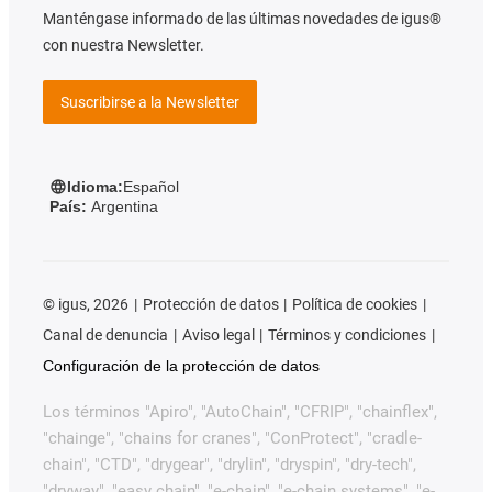
Manténgase informado de las últimas novedades de igus®
con nuestra Newsletter.
Suscribirse a la Newsletter
Idioma:
Español
País:
Argentina
©
igus, 2026
Protección de datos
Política de cookies
Canal de denuncia
Aviso legal
Términos y condiciones
Configuración de la protección de datos
Los términos "Apiro", "AutoChain", "CFRIP", "chainflex",
"chainge", "chains for cranes", "ConProtect", "cradle-
chain", "CTD", "drygear", "drylin", "dryspin", "dry-tech",
"dryway", "easy chain", "e-chain", "e-chain systems", "e-