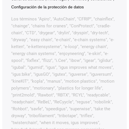
Configuración de la protección de datos
Los términos "Apiro", "AutoChain", "CFRIP", "chainflex",
"chainge", "chains for cranes", "ConProtect", "cradle-
chain", "CTD", "drygear", "drylin", "dryspin", "dry-tech",
"dryway", "easy chain", "e-chain", "e-chain systems", "e-
ketten", "e-kettensysteme", "e-loop", "energy chain",
"energy chain systems", "enjoyneering", "e-skin", "e-
spool", "fixflex", "flizz", "i.Cee", "ibow", "igear", "iglidur",
"igubal", "igumid", "igus", "igus improves what moves",
"igus:bike", "igusGO", "igutex", "iguverse", "iguversum",
"kineKIT", "kopla", "manus", "motion plastics", "motion
polymers", "motionary", "plastics for longer life",
"print2mold", "Rawbot", "RBTX", "RCYL", "readycable",
"readychain", "ReBeL", "ReCyycle", "reguse", "robolink",
"Rohbot", "savfe", "speedigus", "superwise", "take the
dryway", "tribofilament", "tribotape", "triflex",
"twisterchain", "when it moves, igus improves",