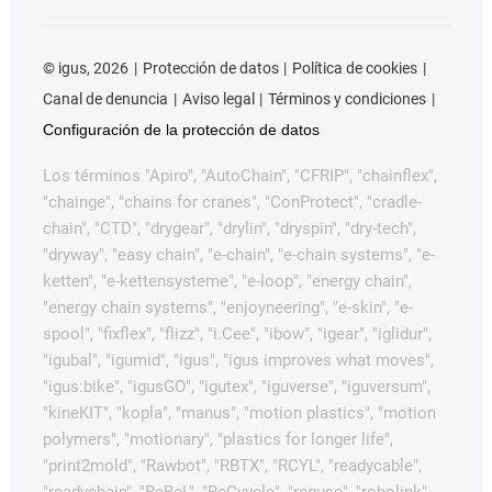
©
igus, 2026
Protección de datos
Política de cookies
Canal de denuncia
Aviso legal
Términos y condiciones
Configuración de la protección de datos
Los términos "Apiro", "AutoChain", "CFRIP", "chainflex",
"chainge", "chains for cranes", "ConProtect", "cradle-
chain", "CTD", "drygear", "drylin", "dryspin", "dry-tech",
"dryway", "easy chain", "e-chain", "e-chain systems", "e-
ketten", "e-kettensysteme", "e-loop", "energy chain",
"energy chain systems", "enjoyneering", "e-skin", "e-
spool", "fixflex", "flizz", "i.Cee", "ibow", "igear", "iglidur",
"igubal", "igumid", "igus", "igus improves what moves",
"igus:bike", "igusGO", "igutex", "iguverse", "iguversum",
"kineKIT", "kopla", "manus", "motion plastics", "motion
polymers", "motionary", "plastics for longer life",
"print2mold", "Rawbot", "RBTX", "RCYL", "readycable",