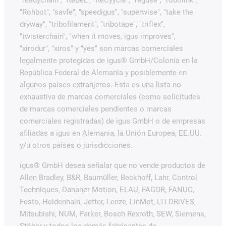
"readychain", "ReBeL", "ReCyycle", "reguse", "robolink",
"Rohbot", "savfe", "speedigus", "superwise", "take the
dryway", "tribofilament", "tribotape", "triflex",
"twisterchain", "when it moves, igus improves",
"xirodur", "xiros" y "yes" son marcas comerciales
legalmente protegidas de igus® GmbH/Colonia en la
República Federal de Alemania y posiblemente en
algunos países extranjeros. Esta es una lista no
exhaustiva de marcas comerciales (como solicitudes
de marcas comerciales pendientes o marcas
comerciales registradas) de igus GmbH o de empresas
afiliadas a igus en Alemania, la Unión Europea, EE.UU.
y/u otros países o jurisdicciones.
igus® GmbH desea señalar que no vende productos de
Allen Bradley, B&R, Baumüller, Beckhoff, Lahr, Control
Techniques, Danaher Motion, ELAU, FAGOR, FANUC,
Festo, Heidenhain, Jetter, Lenze, LinMot, LTi DRiVES,
Mitsubishi, NUM, Parker, Bosch Rexroth, SEW, Siemens,