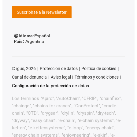
Suscribirse a la Newsletter
Idioma:
Español
País:
Argentina
©
igus, 2026
Protección de datos
Política de cookies
Canal de denuncia
Aviso legal
Términos y condiciones
Configuración de la protección de datos
Los términos "Apiro", "AutoChain", "CFRIP", "chainflex",
"chainge", "chains for cranes", "ConProtect", "cradle-
chain", "CTD", "drygear", "drylin", "dryspin", "dry-tech",
"dryway", "easy chain", "e-chain", "e-chain systems", "e-
ketten", "e-kettensysteme", "e-loop", "energy chain",
"energy chain systems", "enjoyneering", "e-skin", "e-