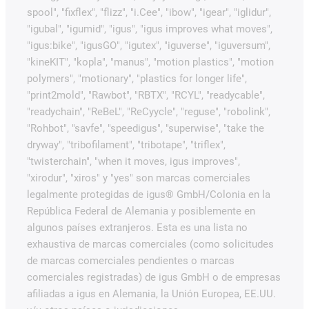
spool", "fixflex", "flizz", "i.Cee", "ibow", "igear", "iglidur",
"igubal", "igumid", "igus", "igus improves what moves",
"igus:bike", "igusGO", "igutex", "iguverse", "iguversum",
"kineKIT", "kopla", "manus", "motion plastics", "motion
polymers", "motionary", "plastics for longer life",
"print2mold", "Rawbot", "RBTX", "RCYL", "readycable",
"readychain", "ReBeL", "ReCyycle", "reguse", "robolink",
"Rohbot", "savfe", "speedigus", "superwise", "take the
dryway", "tribofilament", "tribotape", "triflex",
"twisterchain", "when it moves, igus improves",
"xirodur", "xiros" y "yes" son marcas comerciales
legalmente protegidas de igus® GmbH/Colonia en la
República Federal de Alemania y posiblemente en
algunos países extranjeros. Esta es una lista no
exhaustiva de marcas comerciales (como solicitudes
de marcas comerciales pendientes o marcas
comerciales registradas) de igus GmbH o de empresas
afiliadas a igus en Alemania, la Unión Europea, EE.UU.