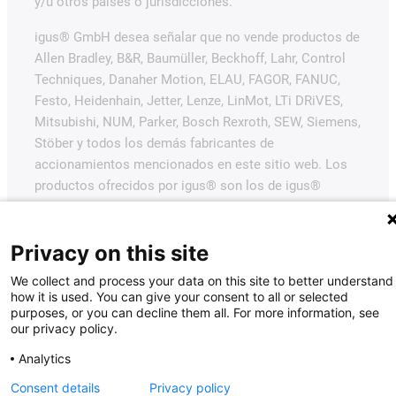
y/u otros países o jurisdicciones.
igus® GmbH desea señalar que no vende productos de
Allen Bradley, B&R, Baumüller, Beckhoff, Lahr, Control
Techniques, Danaher Motion, ELAU, FAGOR, FANUC,
Festo, Heidenhain, Jetter, Lenze, LinMot, LTi DRiVES,
Mitsubishi, NUM, Parker, Bosch Rexroth, SEW, Siemens,
Stöber y todos los demás fabricantes de
accionamientos mencionados en este sitio web. Los
productos ofrecidos por igus® son los de igus®
GmbH.
Privacy on this site
We collect and process your data on this site to better understand
how it is used. You can give your consent to all or selected
purposes, or you can decline them all. For more information, see
our privacy policy.
Analytics
Consent details
Privacy policy