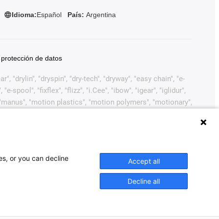
Idioma:
Español
País:
Argentina
 protección de datos
, "drylin", "dryspin", "dry-tech", "dryway", "easy chain", "e-
pool", "fixflex", "flizz", "i.Cee", "ibow", "igear", "iglidur",
", "manus", "motion plastics", "motion polymers", "motionary",
ink", "Rohbot", "savfe", "speedigus", "superwise", "take the
arcas comerciales legalmente protegidas de igus®
ustiva de marcas comerciales (como solicitudes de marcas
 Europea, EE.UU. y/u otros países o jurisdicciones.
es, or you can decline
Accept all
naher Motion, ELAU, FAGOR, FANUC, Festo, Heidenhain,
ntes de accionamientos mencionados en este sitio web. Los
Decline all