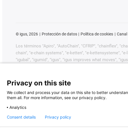
©
igus, 2026
Protección de datos
Política de cookies
Canal
Los términos "Apiro", "AutoChain", "CFRIP", "chainflex", "chain
chain", "e-chain systems", "e-ketten", "e-kettensysteme", "e-loo
"igubal", "igumid", "igus", "igus improves what moves", "igus
"plastics for longer life", "print2mold", "Rawbot", "RBTX", "R
dryway", "tribofilament", "tribotape", "triflex", "twistercha
GmbH/Colonia en la República Federal de Alemania y posib
Privacy on this site
comerciales pendientes o marcas comerciales registradas) 
We collect and process your data on this site to better understan
them all. For more information, see our privacy policy.
igus® GmbH desea señalar que no vende productos de Allen
Jetter, Lenze, LinMot, LTi DRiVES, Mitsubishi, NUM, Park
Analytics
productos ofrecidos por igus® son los de igus® GmbH.
Consent details
Privacy policy