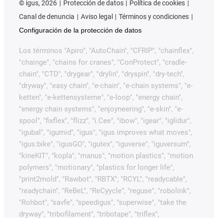
©
igus, 2026
Protección de datos
Política de cookies
Canal de denuncia
Aviso legal
Términos y condiciones
Configuración de la protección de datos
Los términos "Apiro", "AutoChain", "CFRIP", "chainflex",
"chainge", "chains for cranes", "ConProtect", "cradle-
chain", "CTD", "drygear", "drylin", "dryspin", "dry-tech",
"dryway", "easy chain", "e-chain", "e-chain systems", "e-
ketten", "e-kettensysteme", "e-loop", "energy chain",
"energy chain systems", "enjoyneering", "e-skin", "e-
spool", "fixflex", "flizz", "i.Cee", "ibow", "igear", "iglidur",
"igubal", "igumid", "igus", "igus improves what moves",
"igus:bike", "igusGO", "igutex", "iguverse", "iguversum",
"kineKIT", "kopla", "manus", "motion plastics", "motion
polymers", "motionary", "plastics for longer life",
"print2mold", "Rawbot", "RBTX", "RCYL", "readycable",
"readychain", "ReBeL", "ReCyycle", "reguse", "robolink",
"Rohbot", "savfe", "speedigus", "superwise", "take the
dryway", "tribofilament", "tribotape", "triflex",