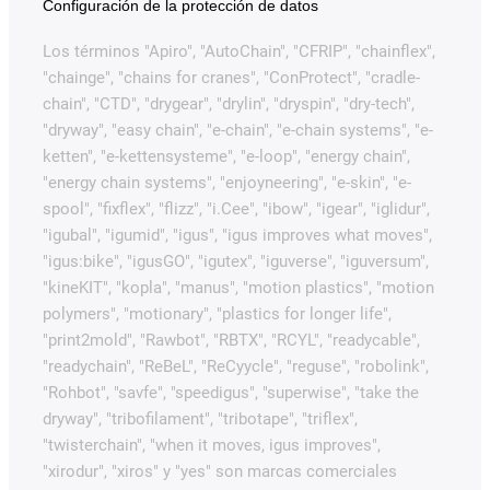
Configuración de la protección de datos
Los términos "Apiro", "AutoChain", "CFRIP", "chainflex",
"chainge", "chains for cranes", "ConProtect", "cradle-
chain", "CTD", "drygear", "drylin", "dryspin", "dry-tech",
"dryway", "easy chain", "e-chain", "e-chain systems", "e-
ketten", "e-kettensysteme", "e-loop", "energy chain",
"energy chain systems", "enjoyneering", "e-skin", "e-
spool", "fixflex", "flizz", "i.Cee", "ibow", "igear", "iglidur",
"igubal", "igumid", "igus", "igus improves what moves",
"igus:bike", "igusGO", "igutex", "iguverse", "iguversum",
"kineKIT", "kopla", "manus", "motion plastics", "motion
polymers", "motionary", "plastics for longer life",
"print2mold", "Rawbot", "RBTX", "RCYL", "readycable",
"readychain", "ReBeL", "ReCyycle", "reguse", "robolink",
"Rohbot", "savfe", "speedigus", "superwise", "take the
dryway", "tribofilament", "tribotape", "triflex",
"twisterchain", "when it moves, igus improves",
"xirodur", "xiros" y "yes" son marcas comerciales