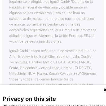
legalmente protegidas de igus® GmbH/Colonia en la
República Federal de Alemania y posiblemente en
algunos países extranjeros. Esta es una lista no
exhaustiva de marcas comerciales (como solicitudes
de marcas comerciales pendientes o marcas
comerciales registradas) de igus GmbH o de empresas
afiliadas a igus en Alemania, la Unión Europea, EE.UU.
y/u otros países o jurisdicciones.
igus® GmbH desea señalar que no vende productos de
Allen Bradley, B&R, Baumüller, Beckhoff, Lahr, Control
Techniques, Danaher Motion, ELAU, FAGOR, FANUC,
Festo, Heidenhain, Jetter, Lenze, LinMot, LTi DRiVES,
Mitsubishi, NUM, Parker, Bosch Rexroth, SEW, Siemens,
Stöber y todos los demás fabricantes de
accionamientos mencionados en este sitio web. Los
productos ofrecidos por igus® son los de igus®
GmbH.
Privacy on this site