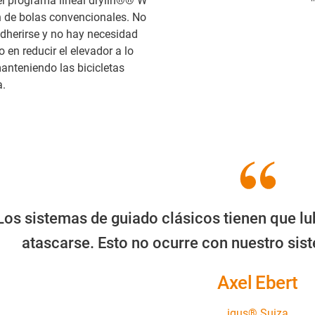
el programa lineal drylin®® W
ón de bolas convencionales. No
adherirse y no hay necesidad
 en reducir el elevador a lo
anteniendo las bicicletas
a.
Los sistemas de guiado clásicos tienen que lu
atascarse. Esto no ocurre con nuestro sist
Axel Ebert
igus® Suiza