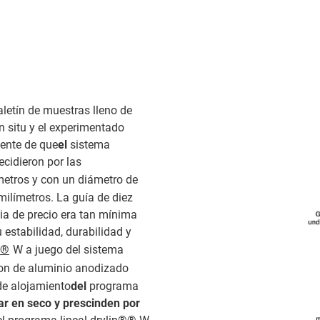
aletín de muestras lleno de
in situ y el experimentado
mente de que
el
sistema
cidieron por las
metros y con un diámetro de
milímetros. La guía de diez
cia de precio era tan mínima
 estabilidad, durabilidad y
n®
W a juego del sistema
son de aluminio anodizado
 de alojamiento
del
programa
r en seco y prescinden por