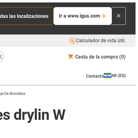
Ir a www.igus.com
das las localizaciones
Calculador de vida útil.
Cesta de la compra
(0)
AR
(
ES
)
Contacto
e De Bicicletas
es drylin W