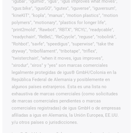
"igubal", "igumid", "igus", "igus improves what moves",
"igus:bike", "igusGO", "igutex", "iguverse", "iguversum",
"kineKIT", "kopla", "manus", "motion plastics", "motion
polymers", "motionary", "plastics for longer life",
"print2mold", "Rawbot", "RBTX", "RCYL", "readycable",
"readychain", "ReBeL", "ReCyycle", "reguse", "robolink",
"Rohbot", "savfe", "speedigus", "superwise", "take the
dryway", "tribofilament", "tribotape", "triflex",
"twisterchain", "when it moves, igus improves",
"xirodur", "xiros" y "yes" son marcas comerciales
legalmente protegidas de igus® GmbH/Colonia en la
República Federal de Alemania y posiblemente en
algunos países extranjeros. Esta es una lista no
exhaustiva de marcas comerciales (como solicitudes
de marcas comerciales pendientes o marcas
comerciales registradas) de igus GmbH o de empresas
afiliadas a igus en Alemania, la Unión Europea, EE.UU.
y/u otros países o jurisdicciones.