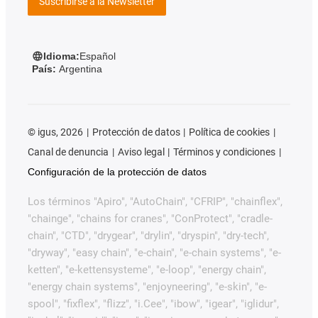
Suscribirse a la Newsletter
Idioma:
Español
País:
Argentina
©
igus, 2026
Protección de datos
Política de cookies
Canal de denuncia
Aviso legal
Términos y condiciones
Configuración de la protección de datos
Los términos "Apiro", "AutoChain", "CFRIP", "chainflex",
"chainge", "chains for cranes", "ConProtect", "cradle-
chain", "CTD", "drygear", "drylin", "dryspin", "dry-tech",
"dryway", "easy chain", "e-chain", "e-chain systems", "e-
ketten", "e-kettensysteme", "e-loop", "energy chain",
"energy chain systems", "enjoyneering", "e-skin", "e-
spool", "fixflex", "flizz", "i.Cee", "ibow", "igear", "iglidur",