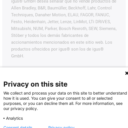
igus® GmbH desea señalar que no vende productos de
Allen Bradley, B&R, Baumüller, Beckhoff, Lahr, Control
Techniques, Danaher Motion, ELAU, FAGOR, FANUC,
Festo, Heidenhain, Jetter, Lenze, LinMot, LTi DRiVES,
Mitsubishi, NUM, Parker, Bosch Rexroth, SEW, Siemens,
Stöber y todos los demás fabricantes de
accionamientos mencionados en este sitio web. Los
productos ofrecidos por igus® son los de igus®
GmbH.
Privacy on this site
We collect and process your data on this site to better understand
how it is used. You can give your consent to all or selected
purposes, or you can decline them all. For more information, see
our privacy policy.
Analytics
Consent details
Privacy policy