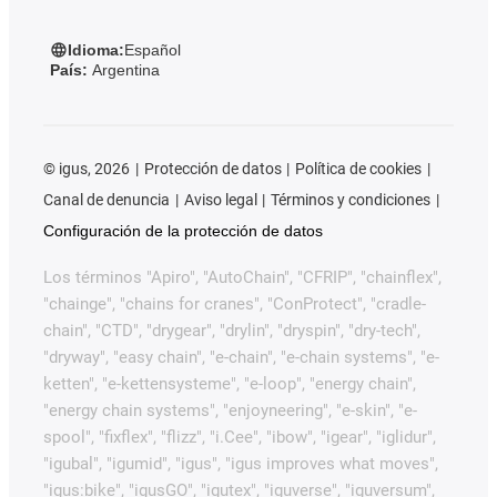
Idioma:
Español
País:
Argentina
©
igus, 2026
Protección de datos
Política de cookies
Canal de denuncia
Aviso legal
Términos y condiciones
Configuración de la protección de datos
Los términos "Apiro", "AutoChain", "CFRIP", "chainflex",
"chainge", "chains for cranes", "ConProtect", "cradle-
chain", "CTD", "drygear", "drylin", "dryspin", "dry-tech",
"dryway", "easy chain", "e-chain", "e-chain systems", "e-
ketten", "e-kettensysteme", "e-loop", "energy chain",
"energy chain systems", "enjoyneering", "e-skin", "e-
spool", "fixflex", "flizz", "i.Cee", "ibow", "igear", "iglidur",
"igubal", "igumid", "igus", "igus improves what moves",
"igus:bike", "igusGO", "igutex", "iguverse", "iguversum",