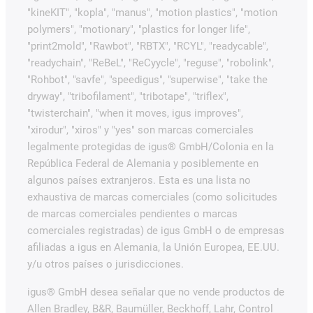
"kineKIT", "kopla", "manus", "motion plastics", "motion
polymers", "motionary", "plastics for longer life",
"print2mold", "Rawbot", "RBTX", "RCYL", "readycable",
"readychain", "ReBeL", "ReCyycle", "reguse", "robolink",
"Rohbot", "savfe", "speedigus", "superwise", "take the
dryway", "tribofilament", "tribotape", "triflex",
"twisterchain", "when it moves, igus improves",
"xirodur", "xiros" y "yes" son marcas comerciales
legalmente protegidas de igus® GmbH/Colonia en la
República Federal de Alemania y posiblemente en
algunos países extranjeros. Esta es una lista no
exhaustiva de marcas comerciales (como solicitudes
de marcas comerciales pendientes o marcas
comerciales registradas) de igus GmbH o de empresas
afiliadas a igus en Alemania, la Unión Europea, EE.UU.
y/u otros países o jurisdicciones.
igus® GmbH desea señalar que no vende productos de
Allen Bradley, B&R, Baumüller, Beckhoff, Lahr, Control