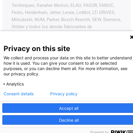
Techniques, Danaher Motion, ELAU, FAGOR, FANUC,
Festo, Heidenhain, Jetter, Lenze, LinMot, LTi DRiVES,
Mitsubishi, NUM, Parker, Bosch Rexroth, SEW, Siemens,
Stöber y todos los demás fabricantes de
accionamientos mencionados en este sitio web. Los
productos ofrecidos por igus® son los de igus®
Privacy on this site
GmbH.
We collect and process your data on this site to better understand
how it is used. You can give your consent to all or selected
purposes, or you can decline them all. For more information, see
our privacy policy.
Analytics
Consent details
Privacy policy
Accept all
Decline all
Powered by