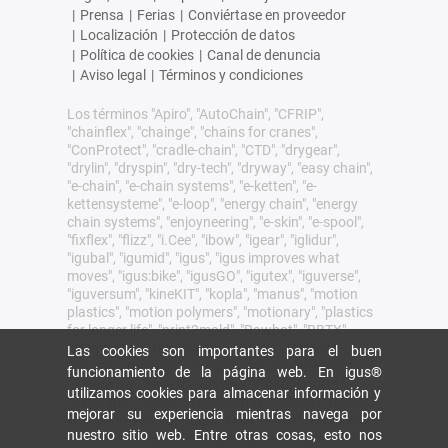
|
Prensa
|
Ferias
|
Conviértase en proveedor
|
Localización
|
Protección de datos
|
Política de cookies
|
Canal de denuncia
|
Aviso legal
|
Términos y condiciones
Los términos "Apiro", "AutoChain", "CFRIP",
"chainflex", "chainge", "chains for cranes",
"ConProtect", "cradle-chain", "CTD", "drygear",
"drylin", "dryspin", "dry-tech", "dryway", "easy chain",
"e-chain", "e-chain systems", "e-ketten", "e-
kettensysteme", "e-loop", "energy chain", "energy
chain systems", "enjoyneering", "e-skin", "e-spool",
"fixflex", "flizz", "i.Cee", "ibow", "igear", "iglidur",
"igubal", "igumid", "igus", "igus improves what
moves", "igus:bike", "igusGO", "igutex", "iguverse",
"iguversum", "kineKIT", "kopla", "manus", "motion
plastics", "motion polymers", "motionary", "plastics
for longer life", "print2mold", "Rawbot", "RBTX",
"readycable", "readychain", "ReBeL", "ReCyycle",
Las cookies son importantes para el buen
"reguse", "robolink", "Rohbot", "savfe", "speedigus",
funcionamiento de la página web. En igus®
"superwise", "take the dryway", "tribofilament",
utilizamos cookies para almacenar información y
"tribotape", "triflex", "twisterchain", "when it moves,
mejorar su experiencia mientras navega por
igus improves", "xirodur", "xiros" y "yes" son marcas
nuestro sitio web. Entre otras cosas, esto nos
comerciales legalmente protegidas de igus® SE &