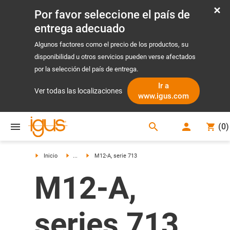
Por favor seleccione el país de
entrega adecuado
Algunos factores como el precio de los productos, su
disponibilidad u otros servicios pueden verse afectados
por la selección del país de entrega.
Ir a
Ver todas las localizaciones
www.igus.com
search
(
0
)
search
Inicio
...
M12-A, serie 713
M12-A,
series 713