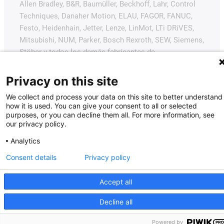
Allen Bradley, B&R, Baumüller, Beckhoff, Lahr, Control
Techniques, Danaher Motion, ELAU, FAGOR, FANUC,
Festo, Heidenhain, Jetter, Lenze, LinMot, LTi DRiVES,
Mitsubishi, NUM, Parker, Bosch Rexroth, SEW, Siemens,
Stöber y todos los demás fabricantes de
accionamientos mencionados en este sitio web. Los
productos ofrecidos por igus® son los de igus®
Privacy on this site
GmbH.
We collect and process your data on this site to better understand
how it is used. You can give your consent to all or selected
purposes, or you can decline them all. For more information, see
our privacy policy.
Analytics
Consent details
Privacy policy
Accept all
Decline all
Powered by