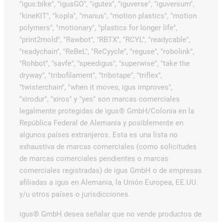
"igus:bike", "igusGO", "igutex", "iguverse", "iguversum",
"kineKIT", "kopla", "manus", "motion plastics", "motion
polymers", "motionary", "plastics for longer life",
"print2mold", "Rawbot", "RBTX", "RCYL", "readycable",
"readychain", "ReBeL", "ReCyycle", "reguse", "robolink",
"Rohbot", "savfe", "speedigus", "superwise", "take the
dryway", "tribofilament", "tribotape", "triflex",
"twisterchain", "when it moves, igus improves",
"xirodur", "xiros" y "yes" son marcas comerciales
legalmente protegidas de igus® GmbH/Colonia en la
República Federal de Alemania y posiblemente en
algunos países extranjeros. Esta es una lista no
exhaustiva de marcas comerciales (como solicitudes
de marcas comerciales pendientes o marcas
comerciales registradas) de igus GmbH o de empresas
afiliadas a igus en Alemania, la Unión Europea, EE.UU.
y/u otros países o jurisdicciones.
igus® GmbH desea señalar que no vende productos de