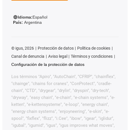
Idioma:
Español
País:
Argentina
©
igus, 2026
Protección de datos
Política de cookies
Canal de denuncia
Aviso legal
Términos y condiciones
Configuración de la protección de datos
Los términos "Apiro", "AutoChain", "CFRIP", "chainflex",
"chainge", "chains for cranes", "ConProtect", "cradle-
chain", "CTD", "drygear", "drylin", "dryspin", "dry-tech",
"dryway", "easy chain", "e-chain", "e-chain systems", "e-
ketten", "e-kettensysteme", "e-loop", "energy chain",
"energy chain systems", "enjoyneering", "e-skin", "e-
spool", "fixflex", "flizz", "i.Cee", "ibow", "igear", "iglidur",
"igubal", "igumid", "igus", "igus improves what moves",