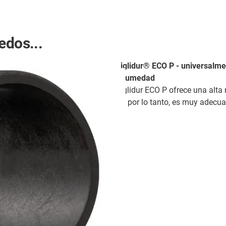
edos...
iglidur® ECO P - universalme
humedad
iglidur ECO P ofrece una alt
y, por lo tanto, es muy adecua