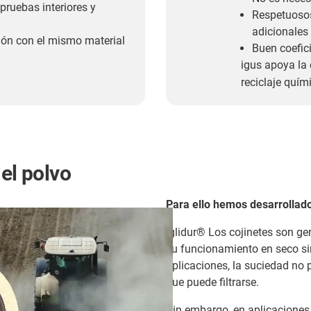
ruebas interiores y
Respetuosos
adicionales
ión con el mismo material
Buen coefici
igus apoya la 
reciclaje quím
el polvo
Para ello hemos desarrollado 
iglidur® Los cojinetes son ge
su funcionamiento en seco sin
aplicaciones, la suciedad no 
que puede filtrarse.
Sin embargo, en aplicacione