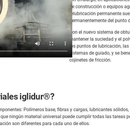
de construcción o equipos agrí
relubricación permanente sue
permanentemente del punto 
Con el nuevo sistema de obtur
mantener la suciedad y el pol
los puntos de lubricación, la
sistemas de guiado, y se bene
cojinetes de fricción.
iales iglidur®?
ponentes: Polímeros base, fibras y cargas, lubricantes sólidos,
ue ningún material universal puede cumplir todas las tareas por
ción son diferentes para cada uno de ellos.