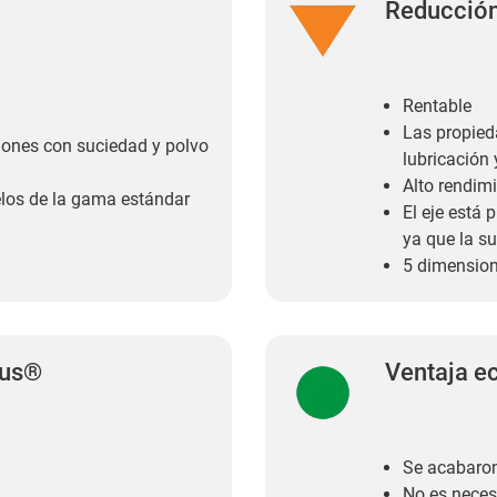
Reducción
Rentable
Las propied
iones con suciedad y polvo
lubricación
Alto rendim
elos de la gama estándar
El eje está 
ya que la s
5 dimension
gus®
Ventaja e
Se acabaron
No es necesa