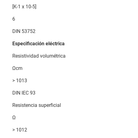
[K-1 x 10-5]
6
DIN 53752
Especificación eléctrica
Resistividad volumétrica
Ωcm
> 1013
DIN IEC 93
Resistencia superficial
Ω
> 1012