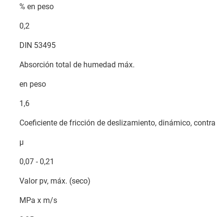
% en peso
0,2
DIN 53495
Absorción total de humedad máx.
en peso
1,6
Coeficiente de fricción de deslizamiento, dinámico, contra
µ
0,07 - 0,21
Valor pv, máx. (seco)
MPa x m/s