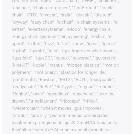
Los términos "Apiro", "AutoChain", "CFRIP", "chainflex",
"chainge", "chains for cranes", "ConProtect", "cradle-
chain", "CTD", "drygear", "drylin", "dryspin", "dry-tech",
"dryway", "easy chain", "e-chain", "e-chain systems", "e-
ketten", "e-kettensysteme", "e-loop", "energy chain",
"energy chain systems", "enjoyneering", "e-skin", "e-
spool", "fixflex", "flizz", "i.Cee", "ibow", "igear", "iglidur",
"igubal", "igumid", "igus", "igus improves what moves",
"igus:bike", "igusGO", "igutex", "iguverse", "iguversum",
"kineKIT", "kopla", "manus", "motion plastics", "motion
polymers", "motionary", "plastics for longer life",
"print2mold", "Rawbot", "RBTX", "RCYL", "readycable",
"readychain", "ReBeL", "ReCyycle", "reguse", "robolink",
"Rohbot", "savfe", "speedigus", "superwise", "take the
dryway", "tribofilament", "tribotape", "triflex",
"twisterchain", "when it moves, igus improves",
"xirodur", "xiros" y "yes" son marcas comerciales
legalmente protegidas de igus® GmbH/Colonia en la
República Federal de Alemania y posiblemente en