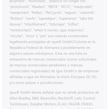
polymers", "motionary", "plastics for longer life",
"print2mold", "Rawbot", "RBTX", "RCYL", "readycable",
"readychain", "ReBeL", "ReCyycle", "reguse", "robolink",
"Rohbot", "savfe", "speedigus", "superwise", "take the
dryway", "tribofilament", "tribotape", "triflex",
"twisterchain", "when it moves, igus improves",
"xirodur", "xiros" y "yes" son marcas comerciales
legalmente protegidas de igus® GmbH/Colonia en la
República Federal de Alemania y posiblemente en
algunos países extranjeros. Esta es una lista no
exhaustiva de marcas comerciales (como solicitudes
de marcas comerciales pendientes o marcas
comerciales registradas) de igus GmbH o de empresas
afiliadas a igus en Alemania, la Unión Europea, EE.UU.
y/u otros países o jurisdicciones.
igus® GmbH desea señalar que no vende productos de
Allen Bradley, B&R, Baumüller, Beckhoff, Lahr, Control
Techniques, Danaher Motion, ELAU, FAGOR, FANUC,