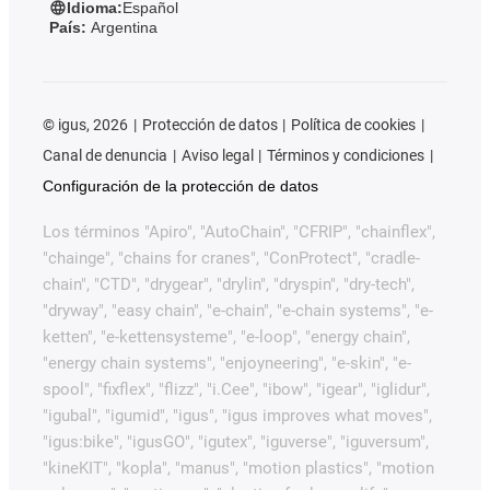
Idioma:
Español
País:
Argentina
©
igus, 2026
Protección de datos
Política de cookies
Canal de denuncia
Aviso legal
Términos y condiciones
Configuración de la protección de datos
Los términos "Apiro", "AutoChain", "CFRIP", "chainflex",
"chainge", "chains for cranes", "ConProtect", "cradle-
chain", "CTD", "drygear", "drylin", "dryspin", "dry-tech",
"dryway", "easy chain", "e-chain", "e-chain systems", "e-
ketten", "e-kettensysteme", "e-loop", "energy chain",
"energy chain systems", "enjoyneering", "e-skin", "e-
spool", "fixflex", "flizz", "i.Cee", "ibow", "igear", "iglidur",
"igubal", "igumid", "igus", "igus improves what moves",
"igus:bike", "igusGO", "igutex", "iguverse", "iguversum",
"kineKIT", "kopla", "manus", "motion plastics", "motion