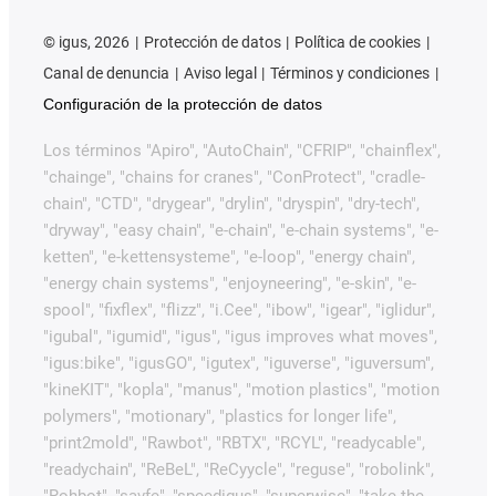
©
igus, 2026
Protección de datos
Política de cookies
Canal de denuncia
Aviso legal
Términos y condiciones
Configuración de la protección de datos
Los términos "Apiro", "AutoChain", "CFRIP", "chainflex",
"chainge", "chains for cranes", "ConProtect", "cradle-
chain", "CTD", "drygear", "drylin", "dryspin", "dry-tech",
"dryway", "easy chain", "e-chain", "e-chain systems", "e-
ketten", "e-kettensysteme", "e-loop", "energy chain",
"energy chain systems", "enjoyneering", "e-skin", "e-
spool", "fixflex", "flizz", "i.Cee", "ibow", "igear", "iglidur",
"igubal", "igumid", "igus", "igus improves what moves",
"igus:bike", "igusGO", "igutex", "iguverse", "iguversum",
"kineKIT", "kopla", "manus", "motion plastics", "motion
polymers", "motionary", "plastics for longer life",
"print2mold", "Rawbot", "RBTX", "RCYL", "readycable",
"readychain", "ReBeL", "ReCyycle", "reguse", "robolink",