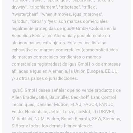
"Rohbot", "savfe", "speedigus", "superwise", "take the
dryway", "tribofilament", "tribotape", "triflex",
"twisterchain", "when it moves, igus improves",
"xirodur", "xiros" y "yes" son marcas comerciales
legalmente protegidas de igus® GmbH/Colonia en la
República Federal de Alemania y posiblemente en
algunos países extranjeros. Esta es una lista no
exhaustiva de marcas comerciales (como solicitudes
de marcas comerciales pendientes o marcas
comerciales registradas) de igus GmbH o de empresas
afiliadas a igus en Alemania, la Unión Europea, EE.UU.
y/u otros países o jurisdicciones.
igus® GmbH desea señalar que no vende productos de
Allen Bradley, B&R, Baumüller, Beckhoff, Lahr, Control
Techniques, Danaher Motion, ELAU, FAGOR, FANUC,
Festo, Heidenhain, Jetter, Lenze, LinMot, LTi DRiVES,
Mitsubishi, NUM, Parker, Bosch Rexroth, SEW, Siemens,
Stöber y todos los demás fabricantes de