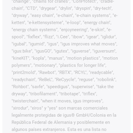
"chainge", "chains for cranes", "ConProtect", "cradle-
chain", "CTD", "drygear", "drylin", "dryspin", "dry-tech",
"dryway", "easy chain", "e-chain", "e-chain systems", "e-
ketten", "e-kettensysteme", "e-loop", "energy chain",
"energy chain systems", "enjoyneering", "e-skin", "e-
spool", "fixflex", "flizz", "i.Cee", "ibow", "igear", "iglidur",
"igubal", "igumid", "igus", "igus improves what moves",
"igus:bike", "igusGO", "igutex", "iguverse", "iguversum",
"kineKIT", "kopla", "manus", "motion plastics", "motion
polymers", "motionary", "plastics for longer life",
"print2mold", "Rawbot", "RBTX", "RCYL", "readycable",
"readychain", "ReBeL", "ReCyycle", "reguse", "robolink",
"Rohbot", "savfe", "speedigus", "superwise", "take the
dryway", "tribofilament", "tribotape", "triflex",
"twisterchain", "when it moves, igus improves",
"xirodur", "xiros" y "yes" son marcas comerciales
legalmente protegidas de igus® GmbH/Colonia en la
República Federal de Alemania y posiblemente en
algunos países extranjeros. Esta es una lista no